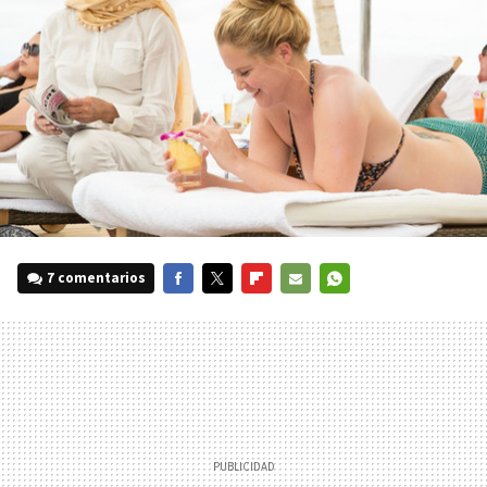
7 comentarios
FACEBOOK
TWITTER
FLIPBOARD
E-
WHATSAPP
MAIL