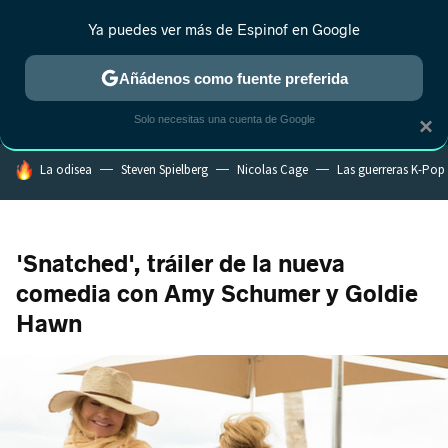
Ya puedes ver más de Espinof en Google
MENÚ
NUEVO
Añádenos como fuente preferida
CRÍTICA
ESTRENOS
REALITY
ANIME
RANKINGS CINE
RA
Solo necesitas una cuenta de Google
×
HOY SE HABLA DE
La odisea
Steven Spielberg
Nicolas Cage
Las guerreras K-Pop
'Snatched', tráiler de la nueva
comedia con Amy Schumer y Goldie
Hawn