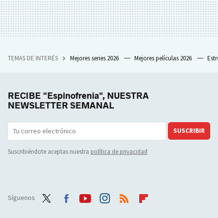
TEMAS DE INTERÉS
Mejores series 2026
Mejores películas 2026
Est
RECIBE "Espinofrenia", NUESTRA
NEWSLETTER SEMANAL
SUSCRIBIR
Suscribiéndote aceptas nuestra
política de privacidad
Síguenos
Twit
Face
Yout
Inst
RSS
Flip