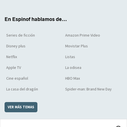
ter
boo
ube
agra
boar
k
m
d
En Espinof hablamos de...
Series de ficción
Amazon Prime Video
Disney plus
Movistar Plus
Netflix
Listas
Apple TV
La odisea
Cine español
HBO Max
La casa del dragón
Spider-man: Brand New Day
VER MÁS TEMAS