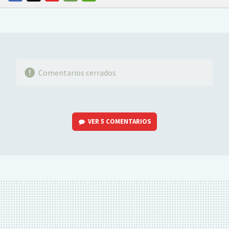
FACEBOOK
TWITTER
FLIPBOARD
E-
WHATSAPP
MAIL
Comentarios cerrados
VER
5 COMENTARIOS