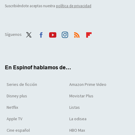
Suscribiéndote aceptas nuestra
política de privacidad
Síguenos
Twit
Face
Yout
Inst
RSS
Flip
ter
boo
ube
agra
boar
k
m
d
En Espinof hablamos de...
Series de ficción
Amazon Prime Video
Disney plus
Movistar Plus
Netflix
Listas
Apple TV
La odisea
Cine español
HBO Max