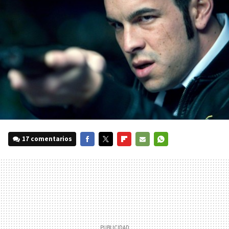
17 comentarios
FACEBOOK
TWITTER
FLIPBOARD
E-
WHATSAPP
MAIL