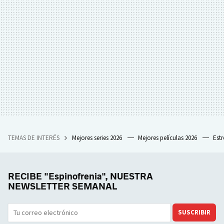
TEMAS DE INTERÉS
Mejores series 2026
Mejores películas 2026
Est
RECIBE "Espinofrenia", NUESTRA
NEWSLETTER SEMANAL
SUSCRIBIR