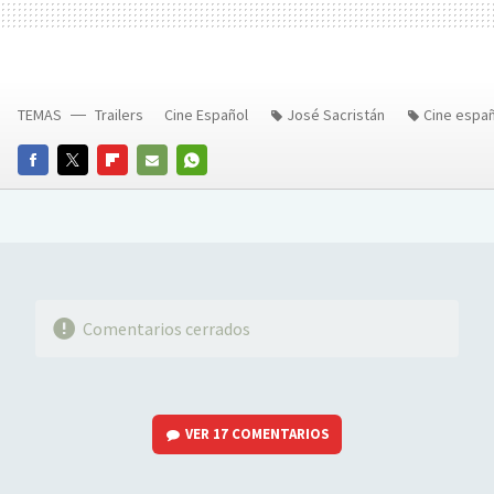
TEMAS
Trailers
Cine Español
José Sacristán
Cine espa
FACEBOOK
TWITTER
FLIPBOARD
E-
WHATSAPP
MAIL
Comentarios cerrados
VER
17 COMENTARIOS