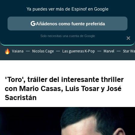
Ya puedes ver más de Espinof en Google
MENÚ
NUEVO
Añádenos como fuente preferida
CRÍTICA
ESTRENOS
REALITY
ANIME
RANKINGS CINE
RA
Solo necesitas una cuenta de Google
×
HOY SE HABLA DE
Vaiana
Nicolas Cage
Las guerreras K-Pop
Marvel
Star Wa
'Toro', tráiler del interesante thriller
con Mario Casas, Luis Tosar y José
Sacristán