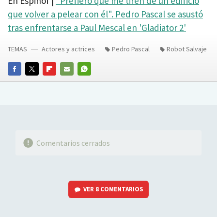
En Espinof |
"Prefiero que me tiren de un edificio
que volver a pelear con él". Pedro Pascal se asustó
tras enfrentarse a Paul Mescal en 'Gladiator 2'
TEMAS
Actores y actrices
Pedro Pascal
Robot Salvaje
FACEBOOK
TWITTER
FLIPBOARD
E-
WHATSAPP
MAIL
Comentarios cerrados
VER
8 COMENTARIOS