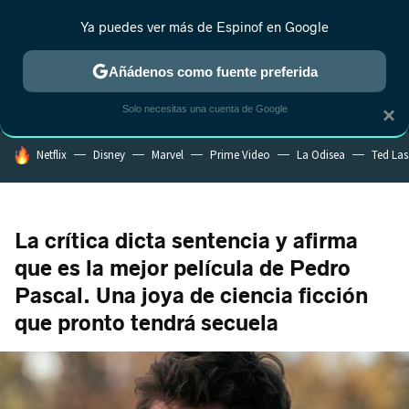
Ya puedes ver más de Espinof en Google
MENÚ
NUEVO
Añádenos como fuente preferida
CRÍTICA
ESTRENOS
REALITY
ANIME
RANKINGS CINE
RA
Solo necesitas una cuenta de Google
×
HOY SE HABLA DE
Netflix
Disney
Marvel
Prime Video
La Odisea
Ted La
La crítica dicta sentencia y afirma
que es la mejor película de Pedro
Pascal. Una joya de ciencia ficción
que pronto tendrá secuela