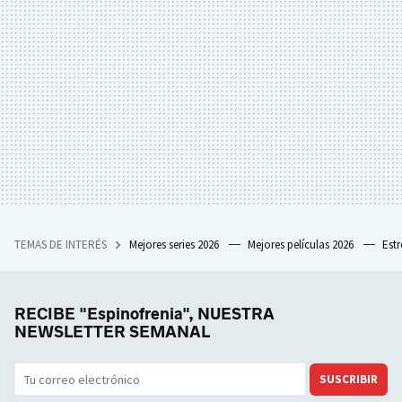
TEMAS DE INTERÉS
Mejores series 2026
Mejores películas 2026
Est
RECIBE "Espinofrenia", NUESTRA
NEWSLETTER SEMANAL
SUSCRIBIR