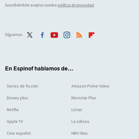
Suscribiéndote aceptas nuestra
política de privacidad
Síguenos
Twit
Face
Yout
Inst
RSS
Flip
ter
boo
ube
agra
boar
k
m
d
En Espinof hablamos de...
Series de ficción
Amazon Prime Video
Disney plus
Movistar Plus
Netflix
Listas
Apple TV
La odisea
Cine español
HBO Max