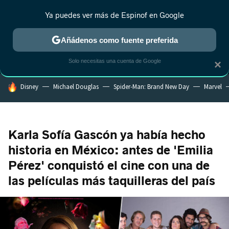
Ya puedes ver más de Espinof en Google
MENÚ
NUEVO
Añádenos como fuente preferida
CRÍTICA
ESTRENOS
REALITY
ANIME
RANKINGS CINE
RA
Solo necesitas una cuenta de Google
×
HOY SE HABLA DE
Disney
Michael Douglas
Spider-Man: Brand New Day
Marvel
Karla Sofía Gascón ya había hecho
historia en México: antes de 'Emilia
Pérez' conquistó el cine con una de
las películas más taquilleras del país