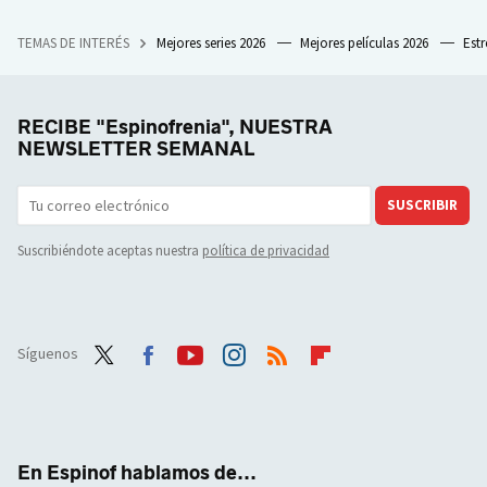
TEMAS DE INTERÉS
Mejores series 2026
Mejores películas 2026
Est
RECIBE "Espinofrenia", NUESTRA
NEWSLETTER SEMANAL
SUSCRIBIR
Suscribiéndote aceptas nuestra
política de privacidad
Síguenos
Twit
Face
Yout
Inst
RSS
Flip
ter
boo
ube
agra
boar
k
m
d
En Espinof hablamos de...