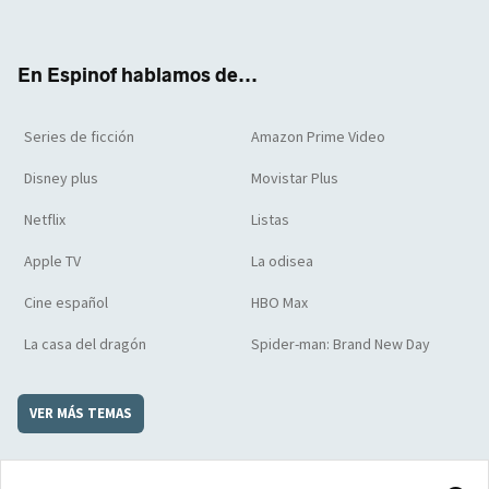
ter
boo
ube
agra
boar
k
m
d
En Espinof hablamos de...
Series de ficción
Amazon Prime Video
Disney plus
Movistar Plus
Netflix
Listas
Apple TV
La odisea
Cine español
HBO Max
La casa del dragón
Spider-man: Brand New Day
VER MÁS TEMAS