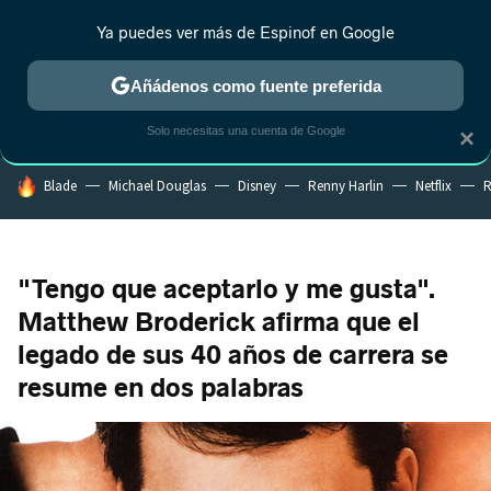
Ya puedes ver más de Espinof en Google
MENÚ
NUEVO
Añádenos como fuente preferida
CRÍTICA
ESTRENOS
REALITY
ANIME
RANKINGS CINE
RA
Solo necesitas una cuenta de Google
×
HOY SE HABLA DE
Blade
Michael Douglas
Disney
Renny Harlin
Netflix
R
"Tengo que aceptarlo y me gusta".
Matthew Broderick afirma que el
legado de sus 40 años de carrera se
resume en dos palabras