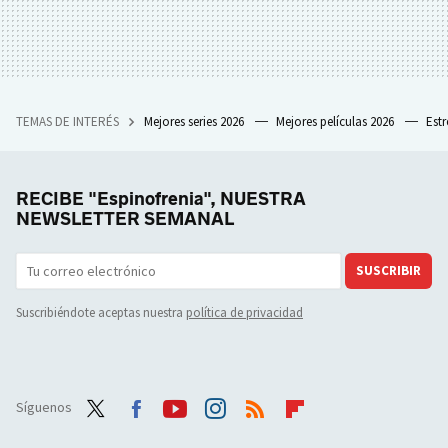
TEMAS DE INTERÉS
Mejores series 2026
Mejores películas 2026
Est
RECIBE "Espinofrenia", NUESTRA
NEWSLETTER SEMANAL
SUSCRIBIR
Suscribiéndote aceptas nuestra
política de privacidad
Síguenos
Twit
Face
Yout
Inst
RSS
Flip