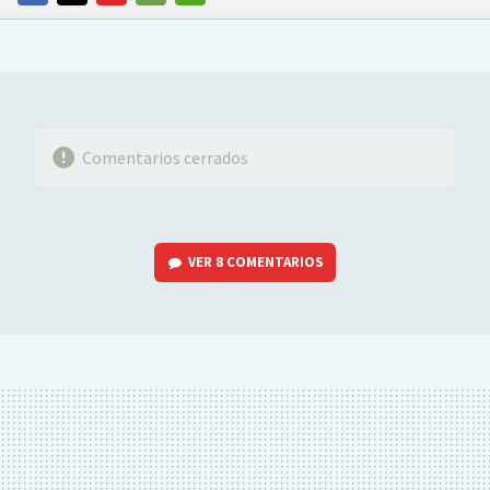
FACEBOOK
TWITTER
FLIPBOARD
E-
WHATSAPP
MAIL
Comentarios cerrados
VER
8 COMENTARIOS