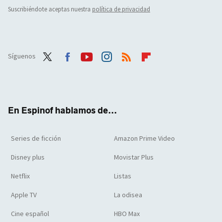
Suscribiéndote aceptas nuestra
política de privacidad
Síguenos
Twit
Face
Yout
Inst
RSS
Flip
ter
boo
ube
agra
boar
k
m
d
En Espinof hablamos de...
Series de ficción
Amazon Prime Video
Disney plus
Movistar Plus
Netflix
Listas
Apple TV
La odisea
Cine español
HBO Max