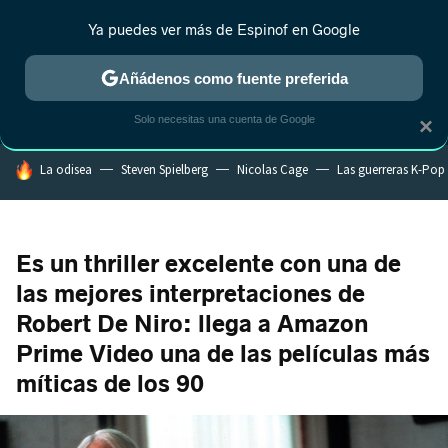
Ya puedes ver más de Espinof en Google
MENÚ
NUEVO
Añádenos como fuente preferida
CRÍTICA
ESTRENOS
REALITY
ANIME
RANKINGS CINE
RA
Solo necesitas una cuenta de Google
×
HOY SE HABLA DE
La odisea
Steven Spielberg
Nicolas Cage
Las guerreras K-Pop
Es un thriller excelente con una de
las mejores interpretaciones de
Robert De Niro: llega a Amazon
Prime Video una de las películas más
míticas de los 90