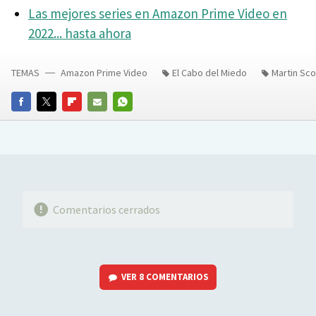
Las mejores series en Amazon Prime Video en
2022... hasta ahora
TEMAS
Amazon Prime Video
El Cabo del Miedo
Martin Sc
FACEBOOK
TWITTER
FLIPBOARD
E-
WHATSAPP
MAIL
Comentarios cerrados
VER
8 COMENTARIOS