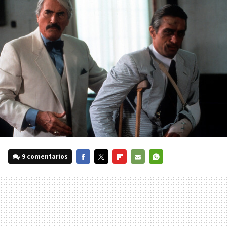
9 comentarios
FACEBOOK
TWITTER
FLIPBOARD
E-
WHATSAPP
MAIL