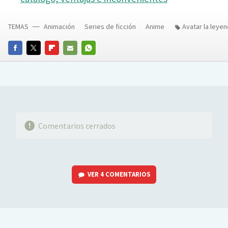
TEMAS
Animación
Series de ficción
Anime
Avatar la leye
FACEBOOK
TWITTER
FLIPBOARD
E-
WHATSAPP
MAIL
Comentarios cerrados
VER
4 COMENTARIOS