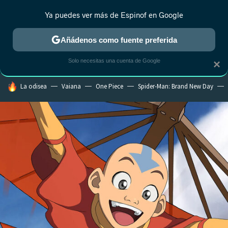
Ya puedes ver más de Espinof en Google
CRÍTICA
ESTRENOS
REALITY
ANIME
RANKINGS CINE
RA
Añádenos como fuente preferida
Solo necesitas una cuenta de Google
×
HOY SE HABLA DE
La odisea
Vaiana
One Piece
Spider-Man: Brand New Day