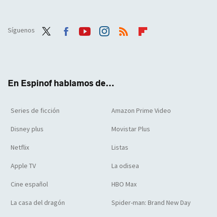
Síguenos
Twit
Face
Yout
Inst
RSS
Flip
ter
boo
ube
agra
boar
k
m
d
En Espinof hablamos de...
Series de ficción
Amazon Prime Video
Disney plus
Movistar Plus
Netflix
Listas
Apple TV
La odisea
Cine español
HBO Max
La casa del dragón
Spider-man: Brand New Day