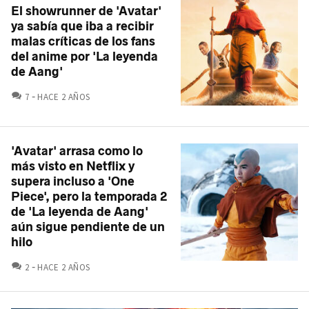
El showrunner de 'Avatar'
ya sabía que iba a recibir
malas críticas de los fans
del anime por 'La leyenda
de Aang'
COMENTARIOS
7
HACE 2 AÑOS
'Avatar' arrasa como lo
más visto en Netflix y
supera incluso a 'One
Piece', pero la temporada 2
de 'La leyenda de Aang'
aún sigue pendiente de un
hilo
COMENTARIOS
2
HACE 2 AÑOS