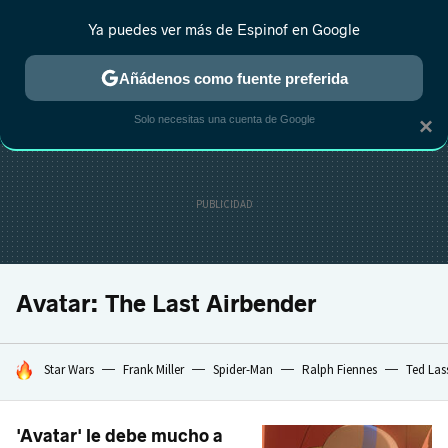
Ya puedes ver más de Espinof en Google
CRÍTICA
ESTRENOS
REALITY
ANIME
RANKINGS CINE
RA
Añádenos como fuente preferida
Solo necesitas una cuenta de Google
×
Avatar: The Last Airbender
HOY SE HABLA DE
Star Wars
Frank Miller
Spider-Man
Ralph Fiennes
Ted Las
'Avatar' le debe mucho a