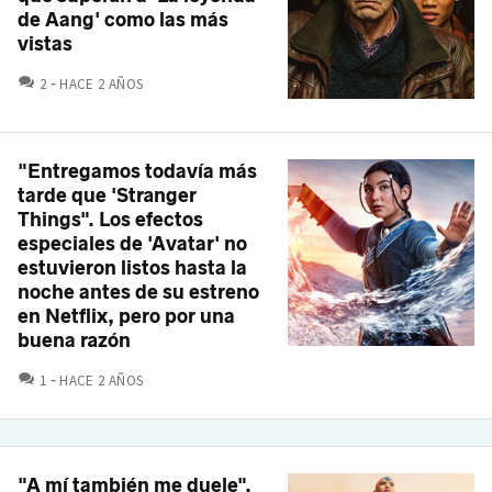
de Aang' como las más
vistas
COMENTARIOS
2
HACE 2 AÑOS
"Entregamos todavía más
tarde que 'Stranger
Things". Los efectos
especiales de 'Avatar' no
estuvieron listos hasta la
noche antes de su estreno
en Netflix, pero por una
buena razón
COMENTARIOS
1
HACE 2 AÑOS
"A mí también me duele".