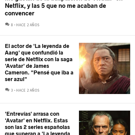
Netflix, y las 5 que no me acaban de
convencer
COMENTARIOS
8
HACE 2 AÑOS
El actor de 'La leyenda de
Aang' que confundió la
serie de Netflix con la saga
'Avatar' de James
Cameron. "Pensé que iba a
ser azul"
COMENTARIOS
3
HACE 2 AÑOS
'Entrevías' arrasa con
'Avatar' en Netflix. Estas
son las 2 series españolas
que superan a 'La leyenda