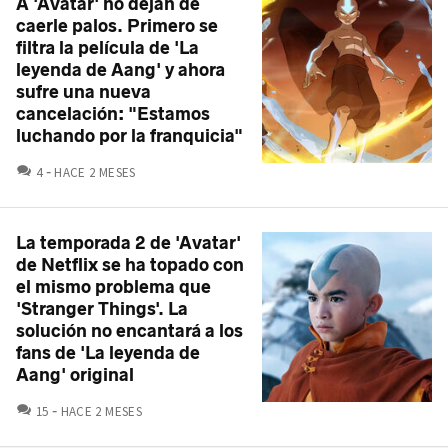
A 'Avatar' no dejan de
caerle palos. Primero se
filtra la película de 'La
leyenda de Aang' y ahora
sufre una nueva
cancelación: "Estamos
luchando por la franquicia"
COMENTARIOS
4
HACE 2 MESES
La temporada 2 de 'Avatar'
de Netflix se ha topado con
el mismo problema que
'Stranger Things'. La
solución no encantará a los
fans de 'La leyenda de
Aang' original
COMENTARIOS
15
HACE 2 MESES