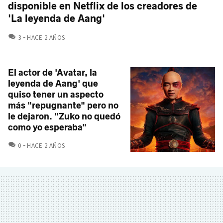
disponible en Netflix de los creadores de
'La leyenda de Aang'
COMENTARIOS
3
HACE 2 AÑOS
El actor de 'Avatar, la
leyenda de Aang' que
quiso tener un aspecto
más "repugnante" pero no
le dejaron. "Zuko no quedó
como yo esperaba"
COMENTARIOS
0
HACE 2 AÑOS