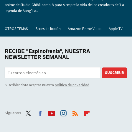
anime de Studio Ghibli cambió para siempre la vida de los creadores de 'La
leyenda de Aang'.La..
OTROS TEMAS:
Series de ficción
Amazon Prime Video
Apple TV
L
RECIBE "Espinofrenia", NUESTRA
NEWSLETTER SEMANAL
SUSCRIBIR
Suscribiéndote aceptas nuestra
política de privacidad
Síguenos
Twit
Face
Yout
Inst
RSS
Flip
ter
boo
ube
agra
boar