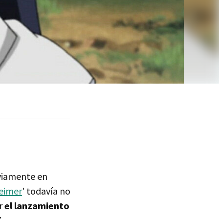
viamente en
eimer
' todavía no
r
el lanzamiento