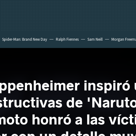
Spider-Man: Brand New Day
Ralph Fiennes
Sam Neill
Morgan Freem
penheimer inspiró 
tructivas de 'Narut
oto honró a las víct