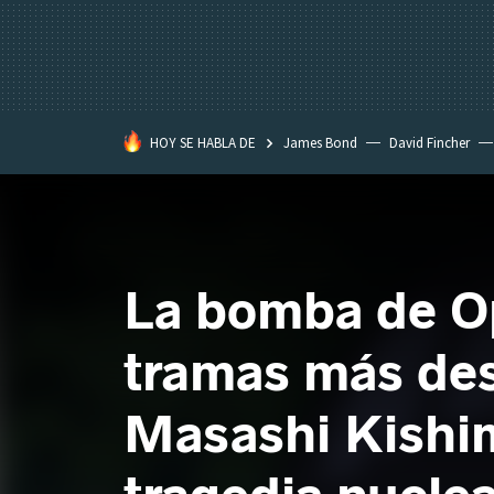
HOY SE HABLA DE
James Bond
David Fincher
Assassination Classroom
La bomba de Op
tramas más des
Masashi Kishim