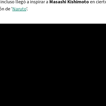
ncluso llegó a inspirar a
Masashi Kishimoto
en cier
ón de '
Naruto
'.