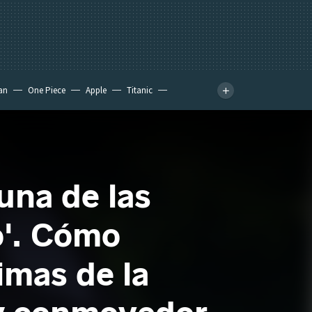
an
One Piece
Apple
Titanic
una de las
o'. Cómo
imas de la