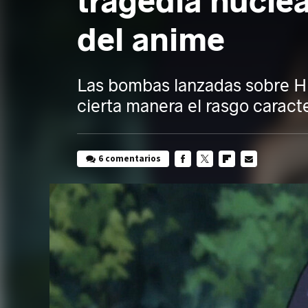
tragedia nucle
del anime
Las bombas lanzadas sobre Hi
cierta manera el rasgo caract
6 comentarios
FACEBOOK
TWITTER
FLIPBOARD
E-
MAIL