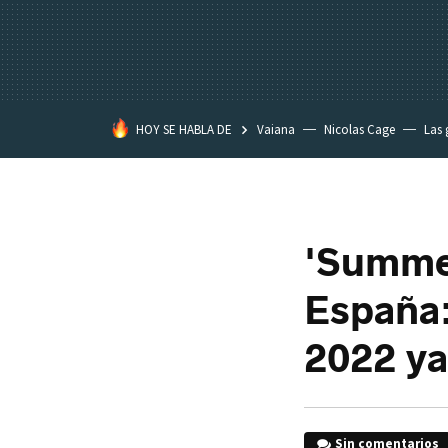
HOY SE HABLA DE
Vaiana
Nicolas Cage
Las 
'Summer
España:
2022 ya
Sin comentarios