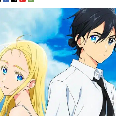
FACEBOOK
TWITTER
FLIPBOARD
E-
MAIL