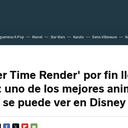
guerreras K-Pop
Marvel
Star Wars
Naruto
Denis Villeneuve
Ne
 Time Render' por fin ll
 uno de los mejores ani
 se puede ver en Disney