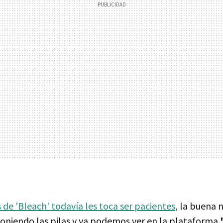
s de 'Bleach' todavía les toca ser pacientes
, la buena n
poniendo las pilas y ya podemos ver en la plataforma