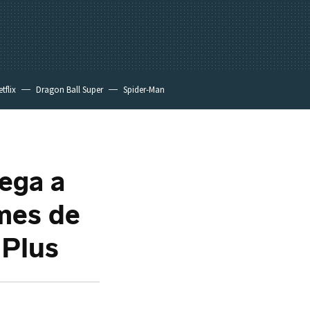
tflix
Dragon Ball Super
Spider-Man
ega a
mes de
 Plus