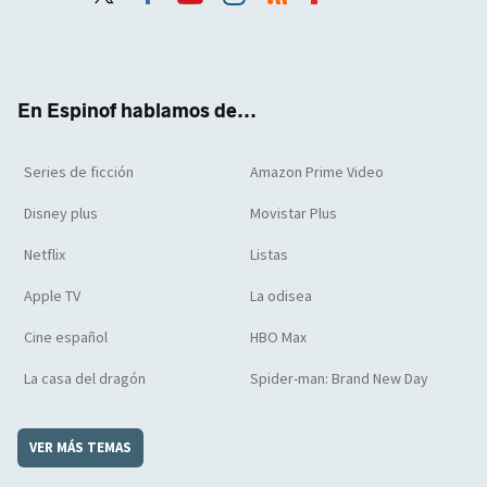
Twit
Face
Yout
Inst
RSS
Flip
ter
boo
ube
agra
boar
k
m
d
En Espinof hablamos de...
Series de ficción
Amazon Prime Video
Disney plus
Movistar Plus
Netflix
Listas
Apple TV
La odisea
Cine español
HBO Max
La casa del dragón
Spider-man: Brand New Day
VER MÁS TEMAS