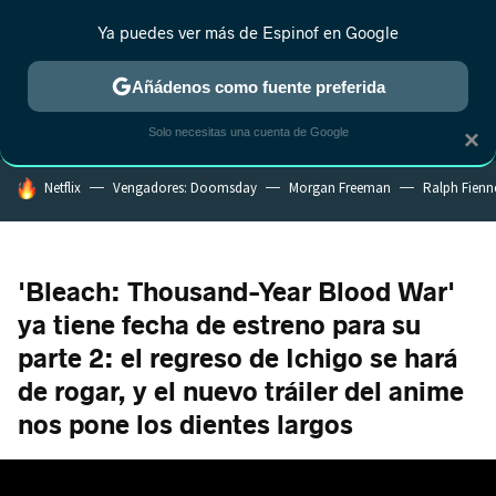
Ya puedes ver más de Espinof en Google
MENÚ
NUEVO
Añádenos como fuente preferida
CRÍTICA
ESTRENOS
REALITY
ANIME
RANKINGS CINE
RA
Solo necesitas una cuenta de Google
×
HOY SE HABLA DE
Netflix
Vengadores: Doomsday
Morgan Freeman
Ralph Fienn
'Bleach: Thousand-Year Blood War'
ya tiene fecha de estreno para su
parte 2: el regreso de Ichigo se hará
de rogar, y el nuevo tráiler del anime
nos pone los dientes largos