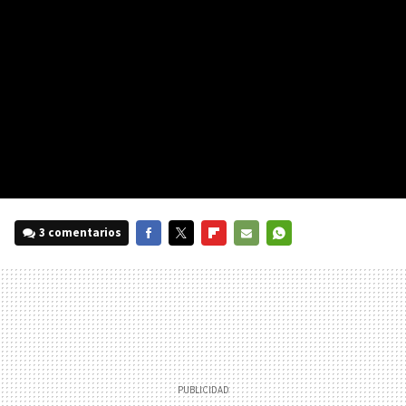
3 comentarios
FACEBOOK
TWITTER
FLIPBOARD
E-
WHATSAPP
MAIL