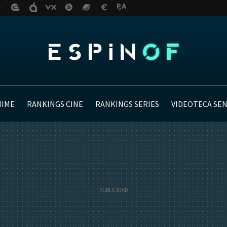
NIME
RANKINGS CINE
RANKINGS SERIES
VIDEOTECA SE