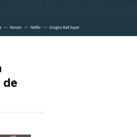
s
Naruto
Netflix
Dragon Ball Super
a
a de