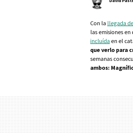
David Past
Con la
llegada d
las emisiones en d
incluída
en el ca
que verlo para c
semanas consecut
ambos: Magnífi