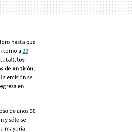
foro hasta que
n torno a
20
total),
los
 de un tirón
,
la emisión se
regresa en
apso de unos 30
n y sólo se
la mayoría