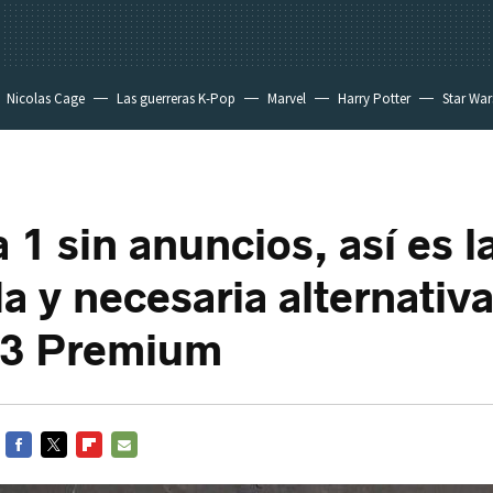
Nicolas Cage
Las guerreras K-Pop
Marvel
Harry Potter
Star War
 1 sin anuncios, así es l
a y necesaria alternativ
 3 Premium
FACEBOOK
TWITTER
FLIPBOARD
E-