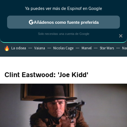
Ya puedes ver más de Espinof en Google
CRÍTICA
ESTRENOS
REALITY
ANIME
RANKINGS CINE
RA
Añádenos como fuente preferida
Solo necesitas una cuenta de Google
×
HOY SE HABLA DE
La odisea
Vaiana
Nicolas Cage
Marvel
Star Wars
Na
Clint Eastwood: 'Joe Kidd'