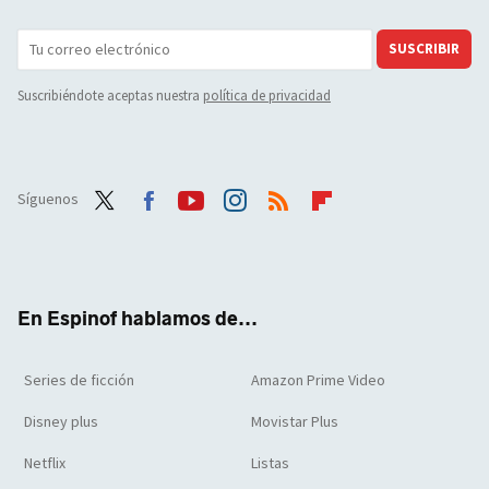
SUSCRIBIR
Suscribiéndote aceptas nuestra
política de privacidad
Síguenos
Twit
Face
Yout
Inst
RSS
Flip
ter
boo
ube
agra
boar
k
m
d
En Espinof hablamos de...
Series de ficción
Amazon Prime Video
Disney plus
Movistar Plus
Netflix
Listas