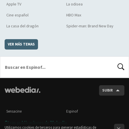
Apple TV
La odisea
Cine español
HBO Max
La casa del dragón
Spider-man: Brand New Day
VER MÁS TEMAS
BUSCA
SUBIR
Sensacine
Espinof
Otras publicaciones de Webedia
Utilizamos cookies de terceros para generar estadísticas de