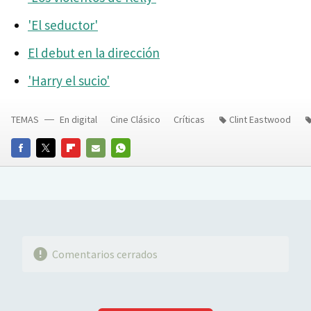
'El seductor'
El debut en la dirección
'Harry el sucio'
TEMAS
En digital
Cine Clásico
Críticas
Clint Eastwood
FACEBOOK
TWITTER
FLIPBOARD
E-
WHATSAPP
MAIL
Comentarios cerrados