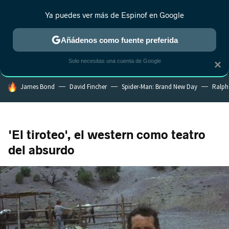
Ya puedes ver más de Espinof en Google
MENÚ
NUEVO
Añádenos como fuente preferida
CRÍTICA
ESTRENOS
REALITY
ANIME
RANKINGS CINE
RA
Solo necesitas una cuenta de Google
×
HOY SE HABLA DE
James Bond
David Fincher
Spider-Man: Brand New Day
Ralph
'El tiroteo', el western como teatro
del absurdo