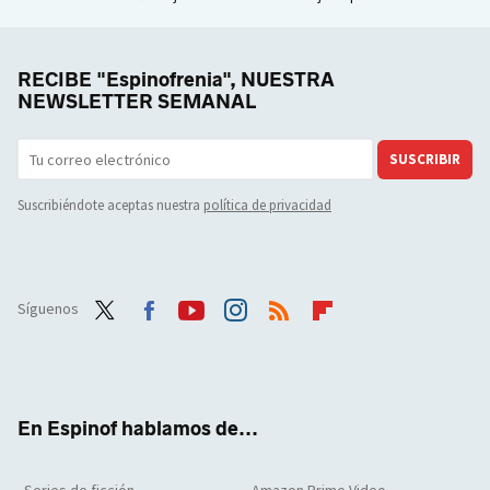
RECIBE "Espinofrenia", NUESTRA
NEWSLETTER SEMANAL
SUSCRIBIR
Suscribiéndote aceptas nuestra
política de privacidad
Síguenos
Twit
Face
Yout
Inst
RSS
Flip
ter
boo
ube
agra
boar
k
m
d
En Espinof hablamos de...
Series de ficción
Amazon Prime Video