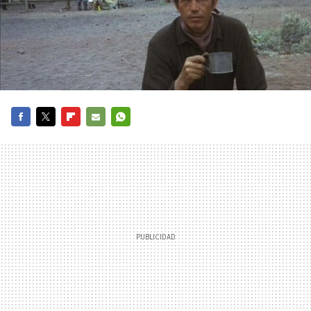
FACEBOOK
TWITTER
FLIPBOARD
E-
WHATSAPP
MAIL