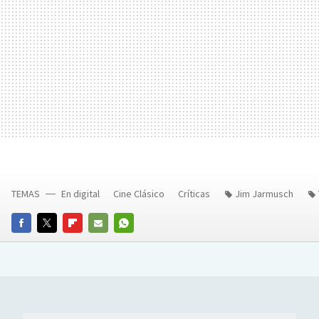
TEMAS
En digital
Cine Clásico
Críticas
Jim Jarmusch
FACEBOOK
TWITTER
FLIPBOARD
E-
WHATSAPP
MAIL