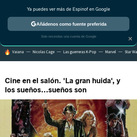
Ya puedes ver más de Espinof en Google
CRÍTICA
ESTRENOS
REALITY
ANIME
RANKINGS CINE
RA
Añádenos como fuente preferida
Solo necesitas una cuenta de Google
×
HOY SE HABLA DE
Vaiana
Nicolas Cage
Las guerreras K-Pop
Marvel
Star Wa
Cine en el salón. 'La gran huida', y
los sueños...sueños son