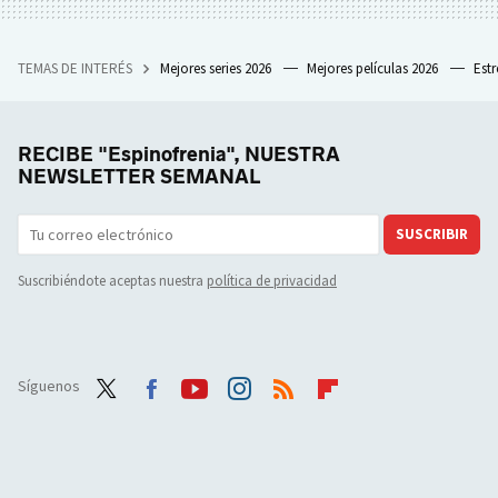
TEMAS DE INTERÉS
Mejores series 2026
Mejores películas 2026
Est
RECIBE "Espinofrenia", NUESTRA
NEWSLETTER SEMANAL
SUSCRIBIR
Suscribiéndote aceptas nuestra
política de privacidad
Síguenos
Twit
Face
Yout
Inst
RSS
Flip
ter
boo
ube
agra
boar
k
m
d