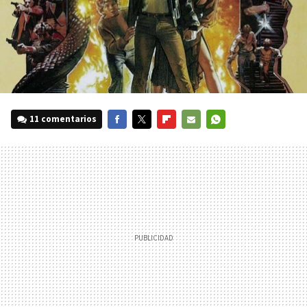
11 comentarios
FACEBOOK
TWITTER
FLIPBOARD
E-
WHATSAPP
MAIL