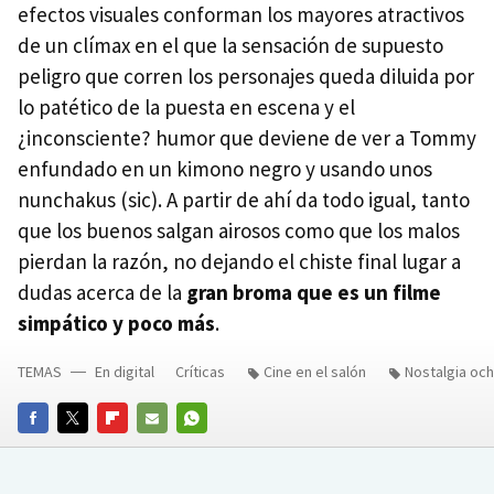
efectos visuales conforman los mayores atractivos
de un clímax en el que la sensación de supuesto
peligro que corren los personajes queda diluida por
lo patético de la puesta en escena y el
¿inconsciente? humor que deviene de ver a Tommy
enfundado en un kimono negro y usando unos
nunchakus (sic). A partir de ahí da todo igual, tanto
que los buenos salgan airosos como que los malos
pierdan la razón, no dejando el chiste final lugar a
dudas acerca de la
gran broma que es un filme
simpático y poco más
.
TEMAS
En digital
Críticas
Cine en el salón
Nostalgia oc
FACEBOOK
TWITTER
FLIPBOARD
E-
WHATSAPP
MAIL