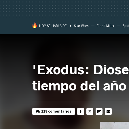
HOY SE HABLA DE
Star Wars
Frank Miller
Spi
'Exodus: Diose
tiempo del año
118 comentarios
FACEBOOK
TWITTER
FLIPBOARD
E-
MAIL