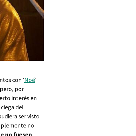
tos con '
Noé
'
 pero, por
erto interés en
 ciega del
udiera ser visto
implemente no
ue no fuesen