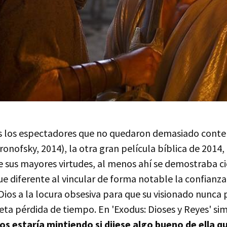
 los espectadores que no quedaron demasiado conten
ronofsky, 2014), la otra gran película bíblica de 2014,
 sus mayores virtudes, al menos ahí se demostraba ci
e diferente al vincular de forma notable la confianza
ios a la locura obsesiva para que su visionado nunca p
a pérdida de tiempo. En 'Exodus: Dioses y Reyes' s
os estaría mintiendo si dijese algo bueno de ella q