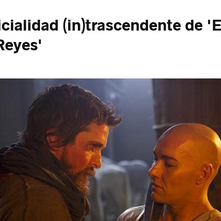
icialidad (in)trascendente de '
Reyes'