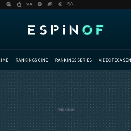
NIME
RANKINGS CINE
RANKINGS SERIES
VIDEOTECA SE