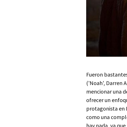
Fueron bastantes
('Noah', Darren A
mencionar una de
ofrecer un enfoqu
protagonista en D
como una complet
hay nada, ya que