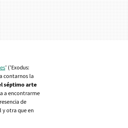
yes
' ('Exodus:
 a contarnos la
l séptimo arte
ba a encontrarme
resencia de
 y otra que en