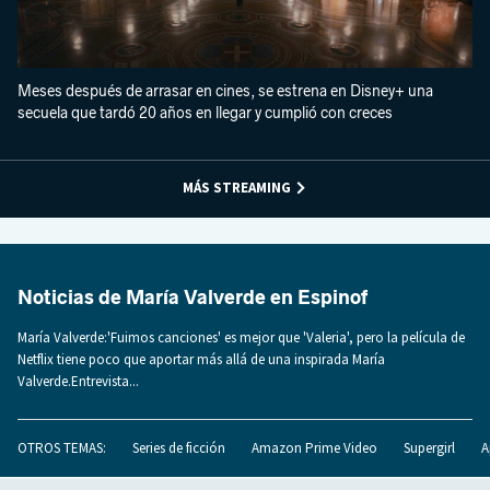
Meses después de arrasar en cines, se estrena en Disney+ una
secuela que tardó 20 años en llegar y cumplió con creces
MÁS STREAMING
Noticias de María Valverde en Espinof
María Valverde:'Fuimos canciones' es mejor que 'Valeria', pero la película de
Netflix tiene poco que aportar más allá de una inspirada María
Valverde.Entrevista...
OTROS TEMAS:
Series de ficción
Amazon Prime Video
Supergirl
A