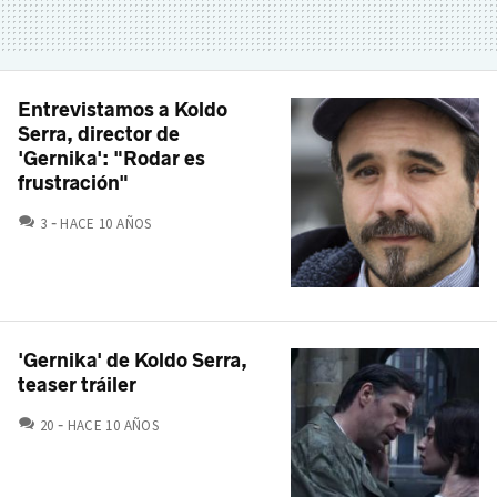
Entrevistamos a Koldo
Serra, director de
'Gernika': "Rodar es
frustración"
COMENTARIOS
3
HACE 10 AÑOS
'Gernika' de Koldo Serra,
teaser tráiler
COMENTARIOS
20
HACE 10 AÑOS