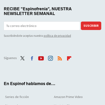
RECIBE "Espinofrenia", NUESTRA
NEWSLETTER SEMANAL
SUSCRIBIR
Suscribiéndote aceptas nuestra
política de privacidad
Síguenos
Twit
Face
Yout
Inst
RSS
Flip
ter
boo
ube
agra
boar
k
m
d
En Espinof hablamos de...
Series de ficción
Amazon Prime Video