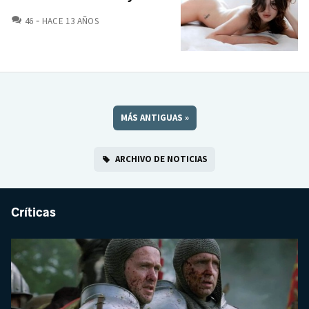
COMENTARIOS
46
HACE 13 AÑOS
MÁS ANTIGUAS
»
ARCHIVO DE NOTICIAS
Críticas