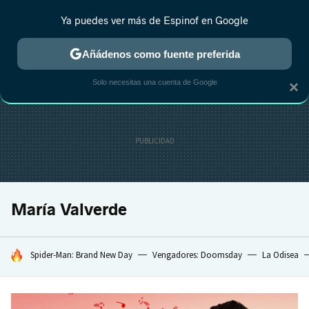
Ya puedes ver más de Espinof en Google
CRÍTICA
ESTRENOS
REALITY
ANIME
RANKINGS CINE
RA
Añádenos como fuente preferida
Solo necesitas una cuenta de Google
×
María Valverde
HOY SE HABLA DE
Spider-Man: Brand New Day
Vengadores: Doomsday
La Odisea