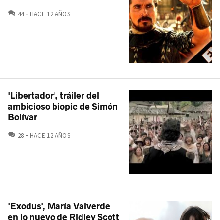
COMENTARIOS
44
HACE 12 AÑOS
'Libertador', tráiler del
ambicioso biopic de Simón
Bolívar
COMENTARIOS
28
HACE 12 AÑOS
'Exodus', María Valverde
en lo nuevo de Ridley Scott