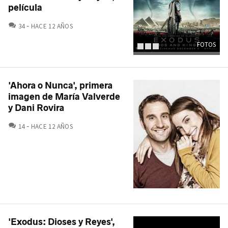
película
COMENTARIOS
34
HACE 12 AÑOS
FOTOS
'Ahora o Nunca', primera
imagen de María Valverde
y Dani Rovira
COMENTARIOS
14
HACE 12 AÑOS
'Exodus: Dioses y Reyes',