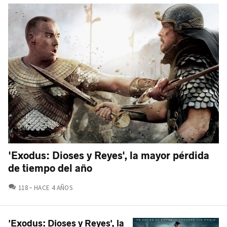
'Exodus: Dioses y Reyes', la mayor pérdida
de tiempo del año
COMENTARIOS
118
HACE 4 AÑOS
'Exodus: Dioses y Reyes', la