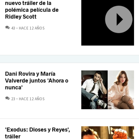
nuevo tráiler de la
polémica película de
Ridley Scott
COMENTARIOS
43
HACE 12 AÑOS
Dani Rovira y María
Valverde juntos 'Ahora o
nunca'
COMENTARIOS
23
HACE 12 AÑOS
'Exodus: Dioses y Reyes',
tráiler