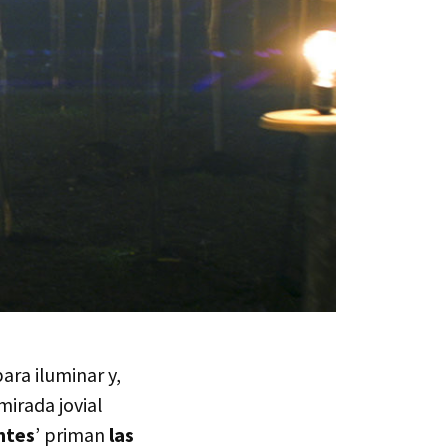
ara iluminar y,
 mirada jovial
ntes
’ priman
las