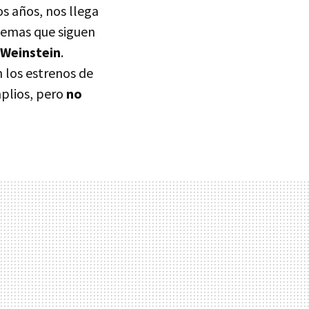
os años, nos llega
blemas que siguen
 Weinstein
.
 los estrenos de
mplios, pero
no