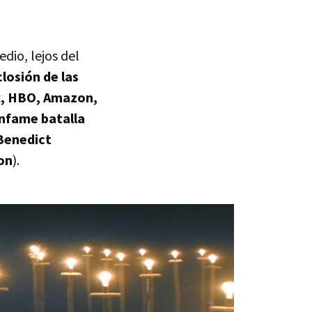
dio, lejos del
losión de las
x, HBO, Amazon,
infame batalla
Benedict
on
).