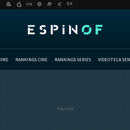
NIME
RANKINGS CINE
RANKINGS SERIES
VIDEOTECA SE