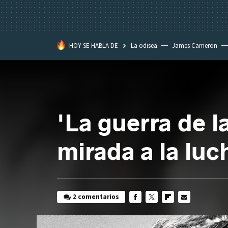
HOY SE HABLA DE
La odisea
James Cameron
Tom Cruise
La Momia
'La guerra de l
mirada a la lu
2 comentarios
FACEBOOK
TWITTER
FLIPBOARD
E-
MAIL