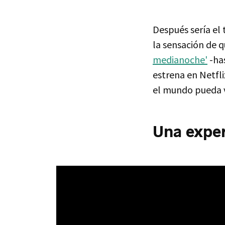
Después sería el
la sensación de 
medianoche'
-has
estrena en Netfl
el mundo pueda 
Una exper