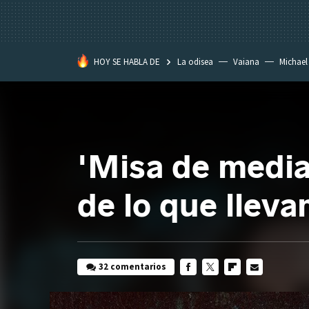
HOY SE HABLA DE
La odisea
Vaiana
Michael
Eastwood
'Misa de median
de lo que llev
32 comentarios
FACEBOOK
TWITTER
FLIPBOARD
E-
MAIL