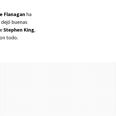
e Flanagan
ha
a dejó buenas
de
Stephen King
,
on todo.