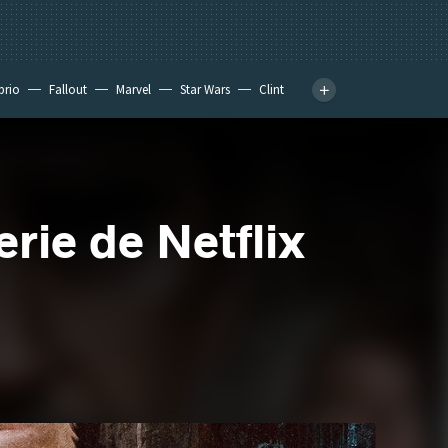
prio
Fallout
Marvel
Star Wars
Clint
rie de Netflix