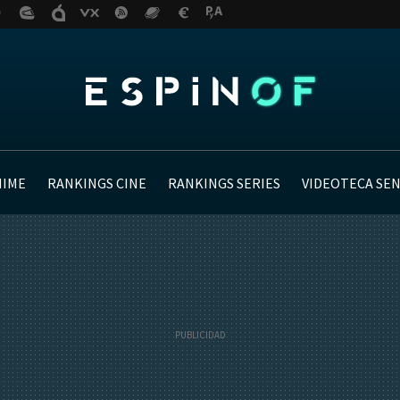
NIME
RANKINGS CINE
RANKINGS SERIES
VIDEOTECA SE