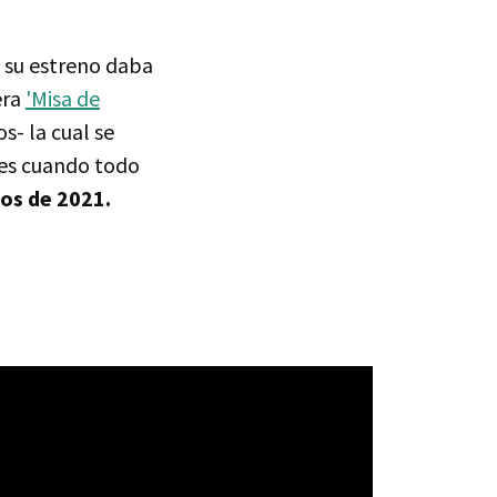
e su estreno daba
era
'Misa de
s- la cual se
ces cuando todo
mos de 2021.