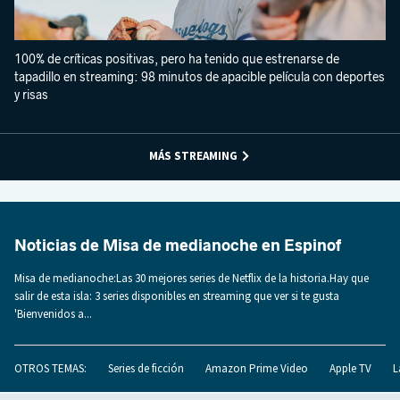
100% de críticas positivas, pero ha tenido que estrenarse de
tapadillo en streaming: 98 minutos de apacible película con deportes
y risas
MÁS STREAMING
Noticias de Misa de medianoche en Espinof
Misa de medianoche:Las 30 mejores series de Netflix de la historia.Hay que
salir de esta isla: 3 series disponibles en streaming que ver si te gusta
'Bienvenidos a...
OTROS TEMAS:
Series de ficción
Amazon Prime Video
Apple TV
L