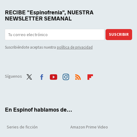
RECIBE "Espinofrenia", NUESTRA
NEWSLETTER SEMANAL
SUSCRIBIR
Suscribiéndote aceptas nuestra
política de privacidad
Síguenos
Twit
Face
Yout
Inst
RSS
Flip
ter
boo
ube
agra
boar
k
m
d
En Espinof hablamos de...
Series de ficción
Amazon Prime Video