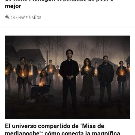
mejor
COMENTARIOS
14
HACE 3 AÑOS
El universo compartido de 'Misa de
medianoche': cómo conecta la magnífica