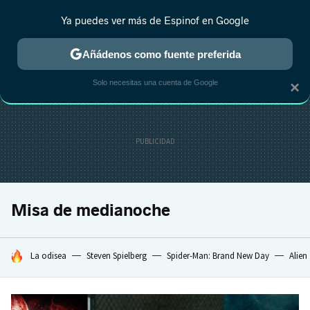
Ya puedes ver más de Espinof en Google
CRÍTICA
ESTRENOS
REALITY
ANIME
RANKINGS CINE
RA
Añádenos como fuente preferida
Solo necesitas una cuenta de Google
×
Misa de medianoche
HOY SE HABLA DE
La odisea
Steven Spielberg
Spider-Man: Brand New Day
Alien