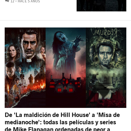
12
HACE 5 AÑOS
De 'La maldición de Hill House' a 'Misa de
medianoche': todas las películas y series
de Mike Flanagan ordenadas de peor a