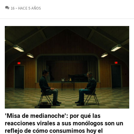
COMENTARIOS
16
HACE 5 AÑOS
'Misa de medianoche': por qué las
reacciones virales a sus monólogos son un
reflejo de cómo consumimos hoy el