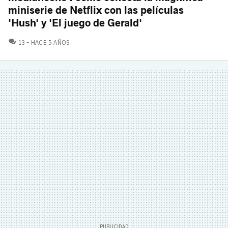
miniserie de Netflix con las películas
'Hush' y 'El juego de Gerald'
COMENTARIOS
13
HACE 5 AÑOS