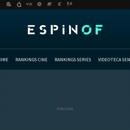
NIME
RANKINGS CINE
RANKINGS SERIES
VIDEOTECA SE