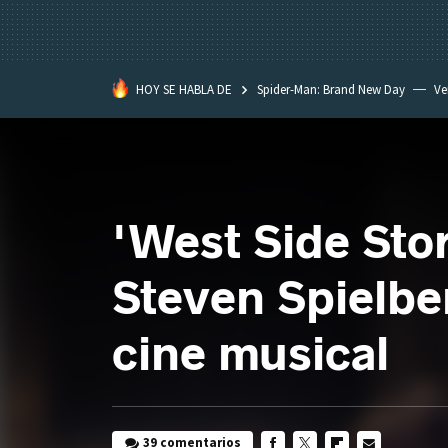
HOY SE HABLA DE
Spider-Man: Brand New Day
Ve
Black Lagoon
David Lynch
'West Side Stor
Steven Spielber
cine musical
39 comentarios