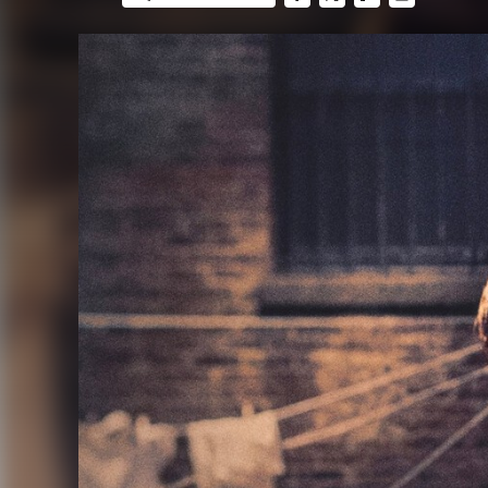
FACEBOOK
TWITTER
FLIPBOARD
E-
MAIL