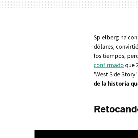
Spielberg ha con
dólares, convirt
los tiempos, pero
confirmado
que 2
'West Side Story'
de la historia q
Retocando