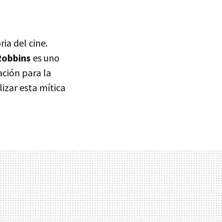
ia del cine.
Robbins
es uno
ación para la
lizar esta mítica