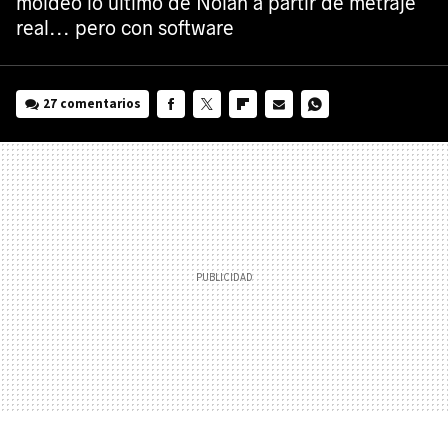
moldeó lo último de Nolan a partir de metraje
real... pero con software
27 comentarios
FACEBOOK
TWITTER
FLIPBOARD
E-
WHATSAPP
MAIL