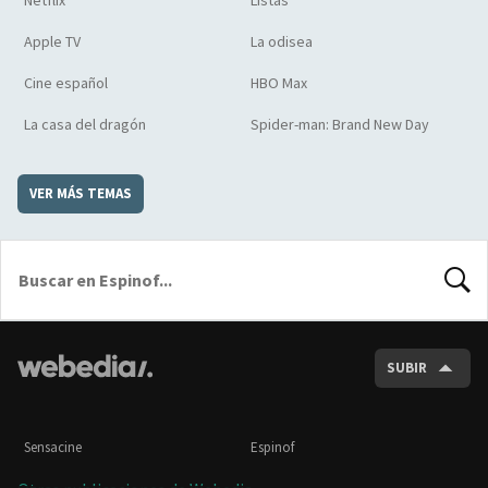
Netflix
Listas
Apple TV
La odisea
Cine español
HBO Max
La casa del dragón
Spider-man: Brand New Day
VER MÁS TEMAS
BUSCA
SUBIR
Sensacine
Espinof