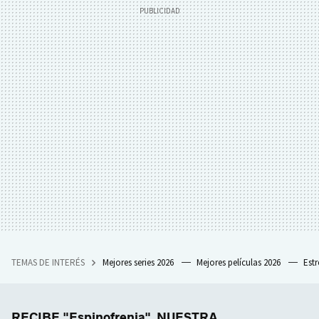
TEMAS DE INTERÉS
Mejores series 2026
Mejores películas 2026
Est
RECIBE "Espinofrenia", NUESTRA