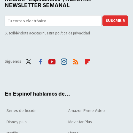
NEWSLETTER SEMANAL
SUSCRIBIR
Suscribiéndote aceptas nuestra
política de privacidad
Síguenos
Twit
Face
Yout
Inst
RSS
Flip
ter
boo
ube
agra
boar
k
m
d
En Espinof hablamos de...
Series de ficción
Amazon Prime Video
Disney plus
Movistar Plus