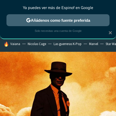
Ya puedes ver más de Espinof en Google
CRÍTICA
ESTRENOS
REALITY
ANIME
RANKINGS CINE
RA
Añádenos como fuente preferida
Solo necesitas una cuenta de Google
×
HOY SE HABLA DE
Vaiana
Nicolas Cage
Las guerreras K-Pop
Marvel
Star Wa