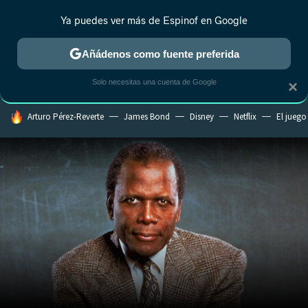
Ya puedes ver más de Espinof en Google
CRÍTICA
ESTRENOS
REALITY
ANIME
RANKINGS CINE
RA
Añádenos como fuente preferida
Solo necesitas una cuenta de Google
×
HOY SE HABLA DE
Arturo Pérez-Reverte
James Bond
Disney
Netflix
El juego