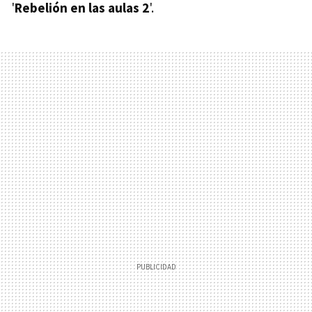
'
Rebelión en las aulas 2
'.