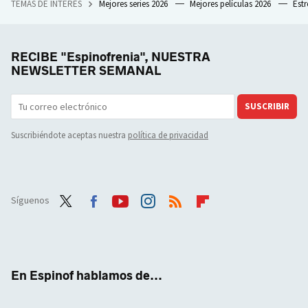
TEMAS DE INTERÉS
Mejores series 2026
Mejores películas 2026
Est
RECIBE "Espinofrenia", NUESTRA
NEWSLETTER SEMANAL
SUSCRIBIR
Suscribiéndote aceptas nuestra
política de privacidad
Síguenos
Twit
Face
Yout
Inst
RSS
Flip
ter
boo
ube
agra
boar
k
m
d
En Espinof hablamos de...