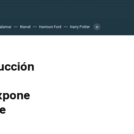
calamar
Marvel
Harrison Ford
Harry Potter
ducción
expone
ne