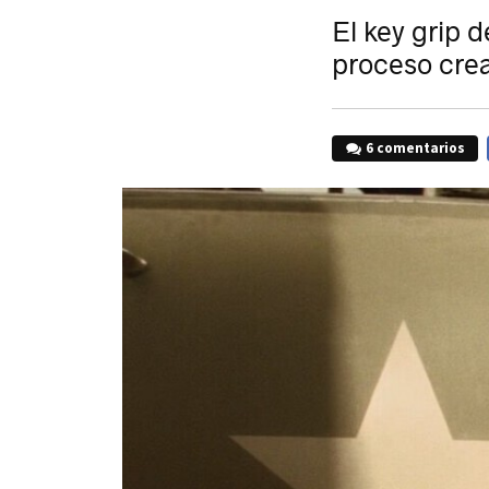
El key grip d
proceso crea
6 comentarios