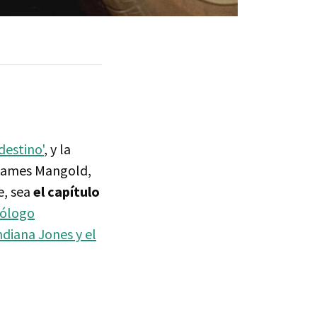
destino'
, y la
 James Mangold,
e, sea
el capítulo
eólogo
ndiana Jones y el