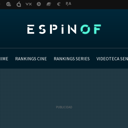
NIME
RANKINGS CINE
RANKINGS SERIES
VIDEOTECA SE