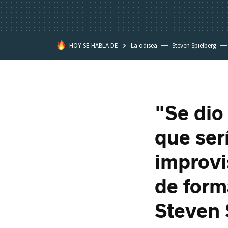
HOY SE HABLA DE
La odisea
Steven Spielberg
Kimetsu no Yaiba
"Se dio
que serí
improvi
de form
Steven 