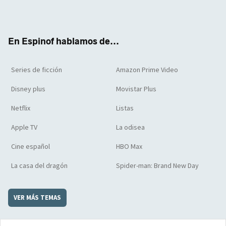
Twit
Face
Yout
Inst
RSS
Flip
ter
boo
ube
agra
boar
k
m
d
En Espinof hablamos de...
Series de ficción
Amazon Prime Video
Disney plus
Movistar Plus
Netflix
Listas
Apple TV
La odisea
Cine español
HBO Max
La casa del dragón
Spider-man: Brand New Day
VER MÁS TEMAS