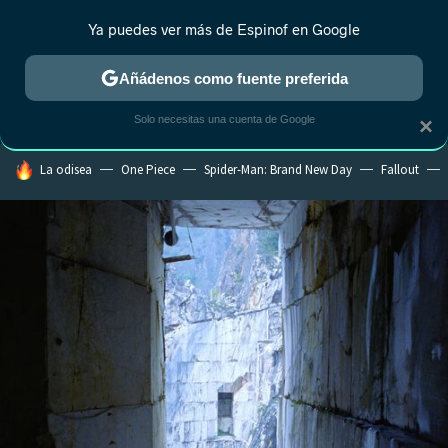
Ya puedes ver más de Espinof en Google
CRÍTICA
ESTRENOS
REALITY
ANIME
RANKINGS CINE
RA
Añádenos como fuente preferida
Solo necesitas una cuenta de Google
×
HOY SE HABLA DE
La odisea
One Piece
Spider-Man: Brand New Day
Fallout