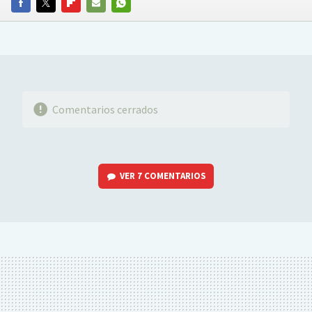
FACEBOOK
TWITTER
FLIPBOARD
E-
WHATSAPP
MAIL
Comentarios cerrados
VER
7 COMENTARIOS