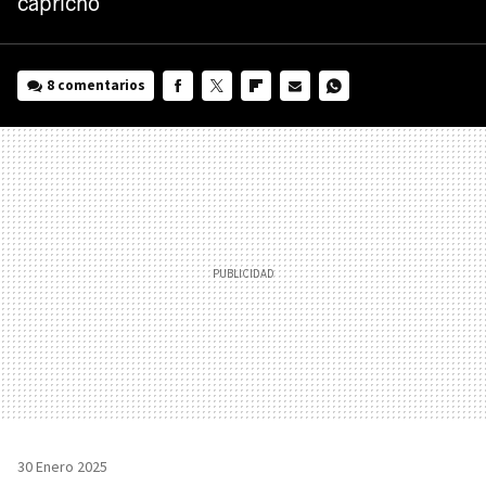
capricho
8 comentarios
FACEBOOK
TWITTER
FLIPBOARD
E-
WHATSAPP
MAIL
30 Enero 2025