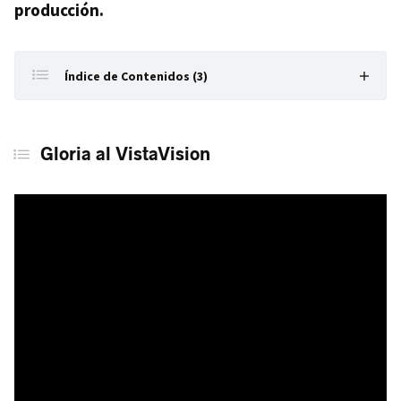
producción.
Índice de Contenidos (3)
Gloria al VistaVision
Gloria
al VistaVision
Cuestión de rectitud
Captura y proyección