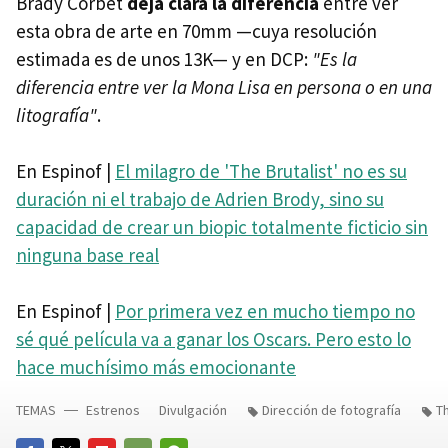
Brady Corbet
deja clara la diferencia
entre ver
esta obra de arte en 70mm —cuya resolución
estimada es de unos 13K— y en DCP:
"Es la
diferencia entre ver la Mona Lisa en persona o en una
litografía"
.
En Espinof |
El milagro de 'The Brutalist' no es su
duración ni el trabajo de Adrien Brody, sino su
capacidad de crear un biopic totalmente ficticio sin
ninguna base real
En Espinof |
Por primera vez en mucho tiempo no
sé qué película va a ganar los Oscars. Pero esto lo
hace muchísimo más emocionante
TEMAS
Estrenos
Divulgación
Dirección de fotografía
Th