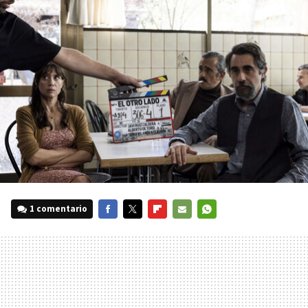
1 comentario
FACEBOOK
TWITTER
FLIPBOARD
E-
WHATSAPP
MAIL