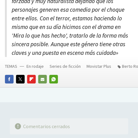
forzada y muy naturalista dejando que los
personajes generen esa comedia por el choque
entre ellos. Con el terror, estamos haciendo lo
mismo que en su día hicimos con el drama en
'Mira lo que has hecho', tratarlo de la forma más
sincera posible. Aunque este género tiene otras
claves y una puesta en escena más cuidada»
TEMAS
En rodaje
Series de ficción
Movistar Plus
Berto R
FACEBOOK
TWITTER
FLIPBOARD
E-
WHATSAPP
MAIL
Comentarios cerrados