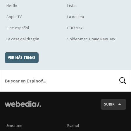
Netflix
Listas
Apple TV
La odisea
Cine español
HBO Max
La casa del dragón
Spider-man: Brand New Day
VER MÁS TEMAS
BUSCA
SUBIR
Sensacine
Espinof