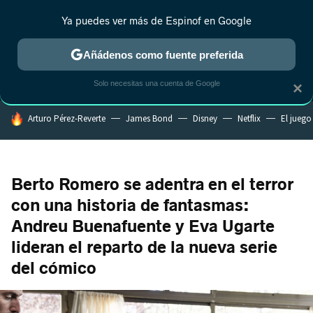
Ya puedes ver más de Espinof en Google
MENÚ
NUEVO
Añádenos como fuente preferida
CRÍTICA
ESTRENOS
REALITY
ANIME
RANKINGS CINE
RA
Solo necesitas una cuenta de Google
×
HOY SE HABLA DE
Arturo Pérez-Reverte
James Bond
Disney
Netflix
El juego
Berto Romero se adentra en el terror
con una historia de fantasmas:
Andreu Buenafuente y Eva Ugarte
lideran el reparto de la nueva serie
del cómico