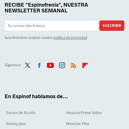
RECIBE "Espinofrenia", NUESTRA
NEWSLETTER SEMANAL
SUSCRIBIR
Suscribiéndote aceptas nuestra
política de privacidad
Síguenos
Twit
Face
Yout
Inst
RSS
Flip
ter
boo
ube
agra
boar
k
m
d
En Espinof hablamos de...
Series de ficción
Amazon Prime Video
Disney plus
Movistar Plus