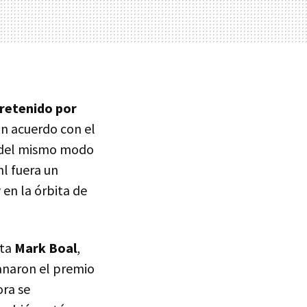
retenido por
un acuerdo con el
, del mismo modo
hl fuera un
 en la órbita de
sta
Mark Boal
,
ganaron el premio
ora se