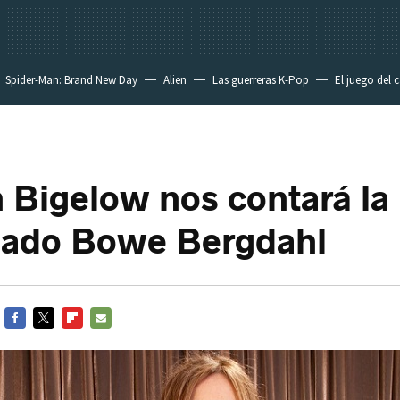
Spider-Man: Brand New Day
Alien
Las guerreras K-Pop
El juego del 
 Bigelow nos contará la 
dado Bowe Bergdahl
FACEBOOK
TWITTER
FLIPBOARD
E-
MAIL