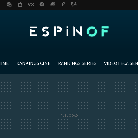
NIME
RANKINGS CINE
RANKINGS SERIES
VIDEOTECA SE