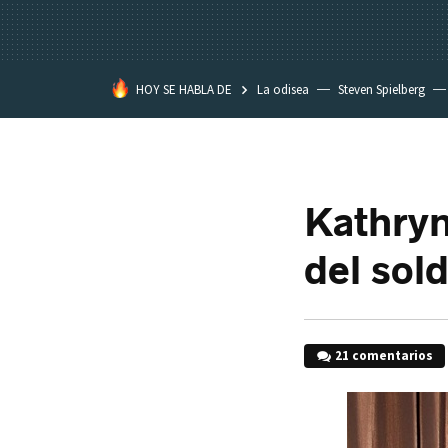
HOY SE HABLA DE
La odisea
Steven Spielberg
Kimetsu no Yaiba
Kathryn
del sol
21 comentarios