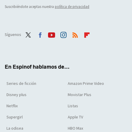
Suscribiéndote aceptas nuestra
política de privacidad
Síguenos
Twit
Face
Yout
Inst
RSS
Flip
ter
boo
ube
agra
boar
k
m
d
En Espinof hablamos de...
Series de ficción
Amazon Prime Video
Disney plus
Movistar Plus
Netflix
Listas
Supergirl
Apple TV
La odisea
HBO Max