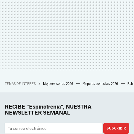
TEMAS DE INTERÉS
Mejores series 2026
Mejores películas 2026
Est
RECIBE "Espinofrenia", NUESTRA
NEWSLETTER SEMANAL
SUSCRIBIR