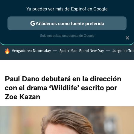
Ya puedes ver más de Espinof en Google
MENÚ
NUEVO
Añádenos como fuente preferida
CRÍTICA
ESTRENOS
REALITY
ANIME
RANKINGS CINE
RA
Solo necesitas una cuenta de Google
×
HOY SE HABLA DE
Vengadores: Doomsday
Spider-Man: Brand New Day
Juego de Tr
Paul Dano debutará en la dirección
con el drama ‘Wildlife’ escrito por
Zoe Kazan