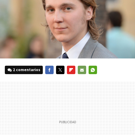
2 comentarios
FACEBOOK
TWITTER
FLIPBOARD
E-
WHATSAPP
MAIL