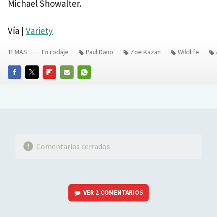
Michael Showalter.
Vía |
Variety
TEMAS
En rodaje
Paul Dano
Zoe Kazan
Wildlife
FACEBOOK
TWITTER
FLIPBOARD
E-
WHATSAPP
MAIL
Comentarios cerrados
VER
2 COMENTARIOS