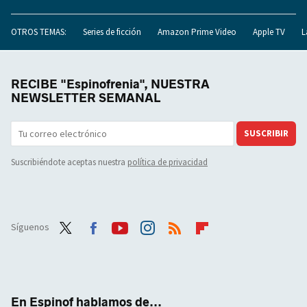
OTROS TEMAS:
Series de ficción
Amazon Prime Video
Apple TV
L
RECIBE "Espinofrenia", NUESTRA
NEWSLETTER SEMANAL
SUSCRIBIR
Suscribiéndote aceptas nuestra
política de privacidad
Síguenos
Twit
Face
Yout
Inst
RSS
Flip
ter
boo
ube
agra
boar
k
m
d
En Espinof hablamos de...