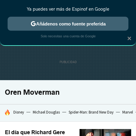
Ya puedes ver más de Espinof en Google
CRÍTICA
ESTRENOS
REALITY
ANIME
RANKINGS CINE
RA
Añádenos como fuente preferida
Solo necesitas una cuenta de Google
×
Oren Moverman
HOY SE HABLA DE
Disney
Michael Douglas
Spider-Man: Brand New Day
Marvel
El día que Richard Gere