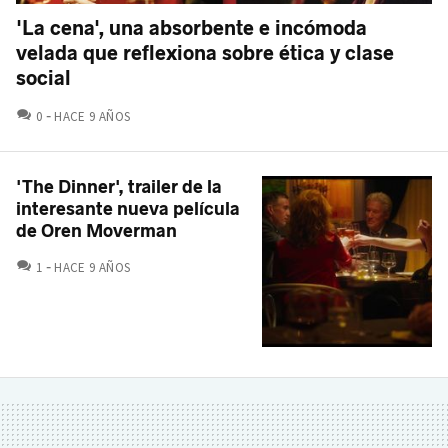
'La cena', una absorbente e incómoda
velada que reflexiona sobre ética y clase
social
COMENTARIOS
0
HACE 9 AÑOS
'The Dinner', trailer de la
interesante nueva película
de Oren Moverman
COMENTARIOS
1
HACE 9 AÑOS