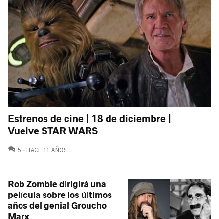
Estrenos de cine | 18 de diciembre |
Vuelve STAR WARS
COMENTARIOS
5
HACE 11 AÑOS
Rob Zombie dirigirá una
película sobre los últimos
años del genial Groucho
Marx