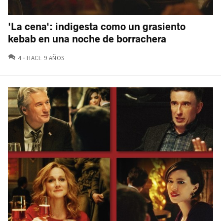
'La cena': indigesta como un grasiento
kebab en una noche de borrachera
COMENTARIOS
4
HACE 9 AÑOS