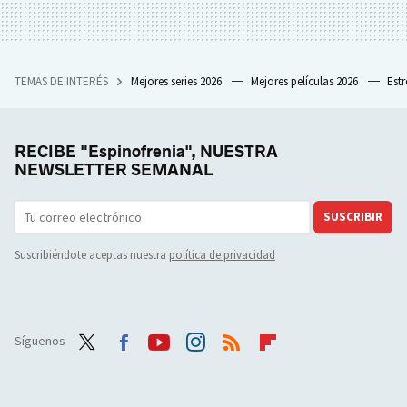
TEMAS DE INTERÉS
Mejores series 2026
Mejores películas 2026
Est
RECIBE "Espinofrenia", NUESTRA
NEWSLETTER SEMANAL
SUSCRIBIR
Suscribiéndote aceptas nuestra
política de privacidad
Síguenos
Twit
Face
Yout
Inst
RSS
Flip
ter
boo
ube
agra
boar