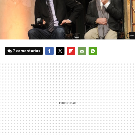
7 comentarios
FACEBOOK
TWITTER
FLIPBOARD
E-
WHATSAPP
MAIL