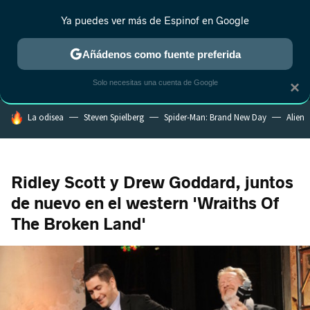
Ya puedes ver más de Espinof en Google
MENÚ
NUEVO
Añádenos como fuente preferida
CRÍTICA
ESTRENOS
REALITY
ANIME
RANKINGS CINE
RA
Solo necesitas una cuenta de Google
×
HOY SE HABLA DE
La odisea
Steven Spielberg
Spider-Man: Brand New Day
Alien
Ridley Scott y Drew Goddard, juntos
de nuevo en el western 'Wraiths Of
The Broken Land'