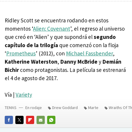
Ridley Scott se encuentra rodando en estos
momentos ‘
Alien: Covenant
’, el regreso al universo
que creó en ‘Alien’ y que supondrá el
segundo
capítulo de la trilogía
que comenzó con la floja
‘
Prometheus
’ (2012), con
Michael Fassbender
,
Katherine Waterston
,
Danny McBride
y
Demián
Bichir
como protagonistas. La película se estrenará
el 4 de agosto de 2017.
Vía |
Variety
TEMAS
En rodaje
Drew Goddard
Marte
Wraiths Of T
FACEBOOK
TWITTER
FLIPBOARD
E-
WHATSAPP