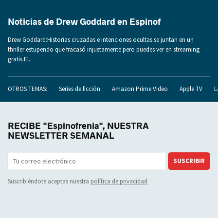
Noticias de Drew Goddard en Espinof
Drew Goddard:Historias cruzadas e intenciones ocultas se juntan en un
thriller estupendo que fracasó injustamente pero puedes ver en streaming
gratis.El..
OTROS TEMAS:
Series de ficción
Amazon Prime Video
Apple TV
L
RECIBE "Espinofrenia", NUESTRA
NEWSLETTER SEMANAL
SUSCRIBIR
Suscribiéndote aceptas nuestra
política de privacidad