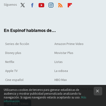
Síguenos
Twit
Face
Yout
Inst
RSS
Flip
ter
boo
ube
agra
boar
k
m
d
En Espinof hablamos de...
Series de ficción
Amazon Prime Video
Disney plus
Movistar Plus
Netflix
Listas
Apple TV
La odisea
Cine español
HBO Max
La casa del dragón
Spider-man: Brand New Day
Utilizamos cookies de terceros para generar estadísticas de
audiencia y mostrar publicidad personalizada analizando tu
navegación. Si sigues navegando estarás aceptando su uso.
Más
información
VER MÁS TEMAS