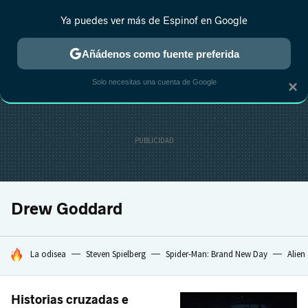
Ya puedes ver más de Espinof en Google
MENÚ
NUEVO
Añádenos como fuente preferida
CRÍTICA
ESTRENOS
REALITY
ANIME
RANKINGS CINE
RA
Solo necesitas una cuenta de Google
×
Drew Goddard
HOY SE HABLA DE
La odisea
Steven Spielberg
Spider-Man: Brand New Day
Alien
Historias cruzadas e