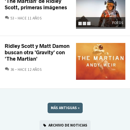
'The Martian' de Ridley
Scott, primeras imágenes
COMENTARIOS
53
HACE 11 AÑOS
FOTOS
Ridley Scott y Matt Damon
buscan otra 'Gravity' con
'The Martian'
COMENTARIOS
36
HACE 12 AÑOS
MÁS ANTIGUAS
»
ARCHIVO DE NOTICIAS