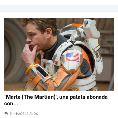
'Marte (The Martian)', una patata abonada
con...
COMENTARIOS
91
HACE 11 AÑOS