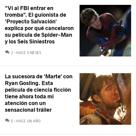
"Vi al FBI entrar en
tromba". El guionista de
'Proyecto Salvación'
explica por qué cancelaron
su película de Spider-Man
y los Seis Siniestros
COMENTARIOS
2
HACE 5 MESES
La sucesora de 'Marte' con
Ryan Gosling. Esta
película de ciencia ficción
tiene ahora toda mi
atención con un
sensacional tráiler
COMENTARIOS
5
HACE UN AÑO