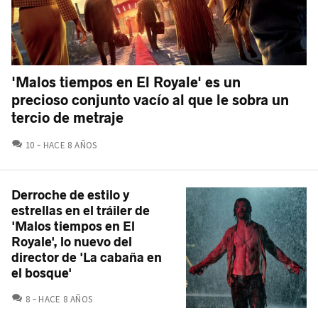
'Malos tiempos en El Royale' es un
precioso conjunto vacío al que le sobra un
tercio de metraje
COMENTARIOS
10
HACE 8 AÑOS
Derroche de estilo y
estrellas en el tráiler de
'Malos tiempos en El
Royale', lo nuevo del
director de 'La cabaña en
el bosque'
COMENTARIOS
8
HACE 8 AÑOS