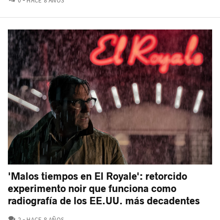
0
HACE 8 AÑOS
'Malos tiempos en El Royale': retorcido
experimento noir que funciona como
radiografía de los EE.UU. más decadentes
COMENTARIOS
2
HACE 8 AÑOS