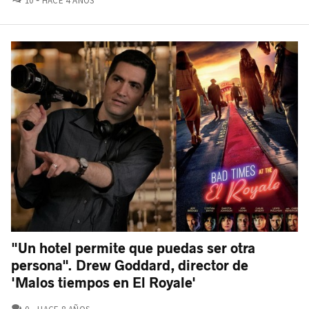
10
HACE 4 AÑOS
"Un hotel permite que puedas ser otra
persona". Drew Goddard, director de
'Malos tiempos en El Royale'
COMENTARIOS