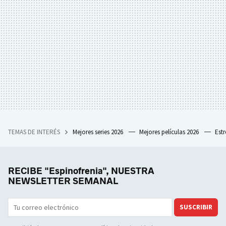
TEMAS DE INTERÉS
Mejores series 2026
Mejores películas 2026
Est
RECIBE "Espinofrenia", NUESTRA
NEWSLETTER SEMANAL
SUSCRIBIR