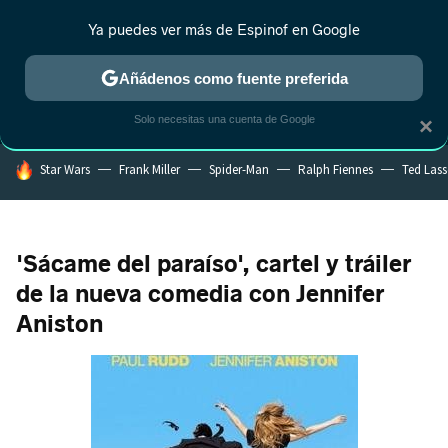
Ya puedes ver más de Espinof en Google
MENÚ
NUEVO
Añádenos como fuente preferida
CRÍTICA
ESTRENOS
REALITY
ANIME
RANKINGS CINE
RA
Solo necesitas una cuenta de Google
×
HOY SE HABLA DE
Star Wars
Frank Miller
Spider-Man
Ralph Fiennes
Ted Las
'Sácame del paraíso', cartel y tráiler
de la nueva comedia con Jennifer
Aniston