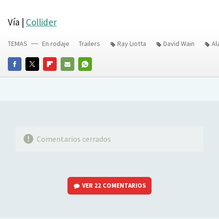
Vía |
Collider
TEMAS
En rodaje
Trailers
Ray Liotta
David Wain
Al
FACEBOOK
TWITTER
FLIPBOARD
E-
WHATSAPP
MAIL
Comentarios cerrados
VER
22 COMENTARIOS