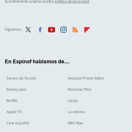
Suscribiéndote aceptas nuestra
política de privacidad
Síguenos
Twit
Face
Yout
Inst
RSS
Flip
ter
boo
ube
agra
boar
k
m
d
En Espinof hablamos de...
Series de ficción
Amazon Prime Video
Disney plus
Movistar Plus
Netflix
Listas
Apple TV
La odisea
Cine español
HBO Max