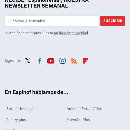
NEWSLETTER SEMANAL
SUSCRIBIR
Suscribiéndote aceptas nuestra
política de privacidad
Síguenos
Twit
Face
Yout
Inst
RSS
Flip
ter
boo
ube
agra
boar
k
m
d
En Espinof hablamos de...
Series de ficción
Amazon Prime Video
Disney plus
Movistar Plus