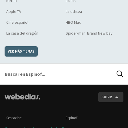
Netflix
Listas
Apple TV
La odisea
Cine español
HBO Max
La casa del dragón
Spider-man: Brand New Day
VER MÁS TEMAS
BUSCA
SUBIR
Sensacine
Espinof