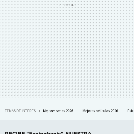
TEMAS DE INTERÉS
Mejores series 2026
Mejores películas 2026
Est
RECIBE "Espinofrenia", NUESTRA