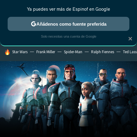
Ya puedes ver más de Espinof en Google
MENÚ
NUEVO
Añádenos como fuente preferida
CRÍTICA
ESTRENOS
REALITY
ANIME
RANKINGS CINE
RA
Solo necesitas una cuenta de Google
×
HOY SE HABLA DE
Star Wars
Frank Miller
Spider-Man
Ralph Fiennes
Ted Las