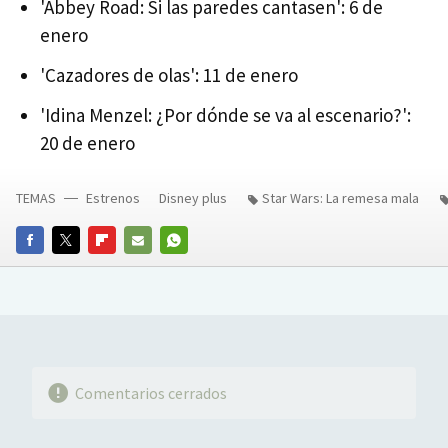
'Abbey Road: Si las paredes cantasen': 6 de
enero
'Cazadores de olas': 11 de enero
'Idina Menzel: ¿Por dónde se va al escenario?':
20 de enero
TEMAS
Estrenos
Disney plus
Star Wars: La remesa mala
FACEBOOK
TWITTER
FLIPBOARD
E-
WHATSAPP
MAIL
Comentarios cerrados