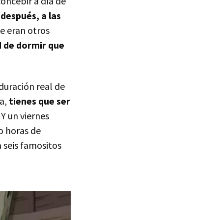
oncebir a día de
después, a las
e eran otros
d de dormir que
duración real de
a,
tienes que ser
Y un viernes
ro horas de
a seis famositos