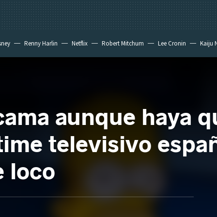
sney
Renny Harlin
Netflix
Robert Mitchum
Lee Cronin
Kaiju 
 cama aunque haya q
ime televisivo españ
 loco