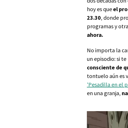
dos décadas con 
hoy es que
el pr
23.30
, donde pr
programas y otra
ahora.
No importa la can
un episodio: si t
consciente de qu
tontuelo aún es v
'Pesadilla en el 
en una granja,
na