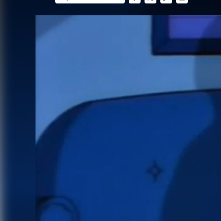
FACEBOOK
TWITTER
FLIPBOARD
E-
MAIL