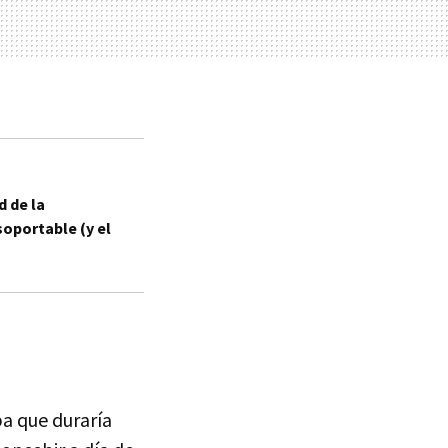
d de la
soportable (y el
pa que duraría