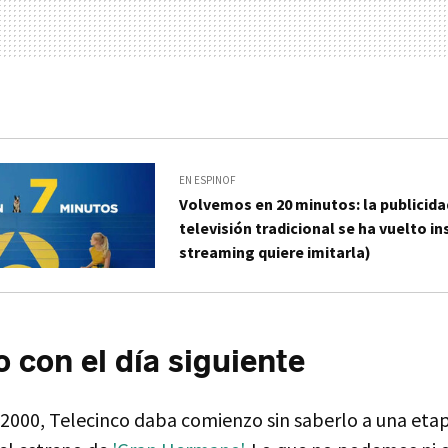
EN ESPINOF
Volvemos en 20 minutos: la publicida
televisión tradicional se ha vuelto in
streaming quiere imitarla)
 con el día siguiente
l 2000, Telecinco daba comienzo sin saberlo a una eta