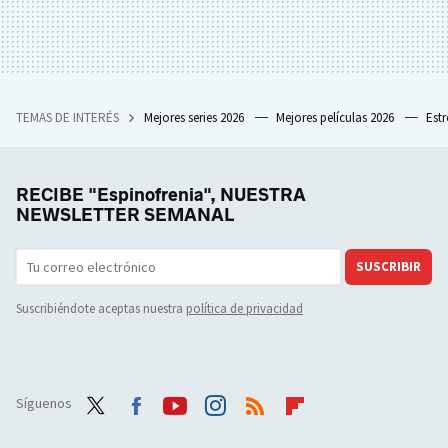
TEMAS DE INTERÉS
Mejores series 2026
Mejores películas 2026
Est
RECIBE "Espinofrenia", NUESTRA
NEWSLETTER SEMANAL
SUSCRIBIR
Suscribiéndote aceptas nuestra
política de privacidad
Síguenos
Twit
Face
Yout
Inst
RSS
Flip