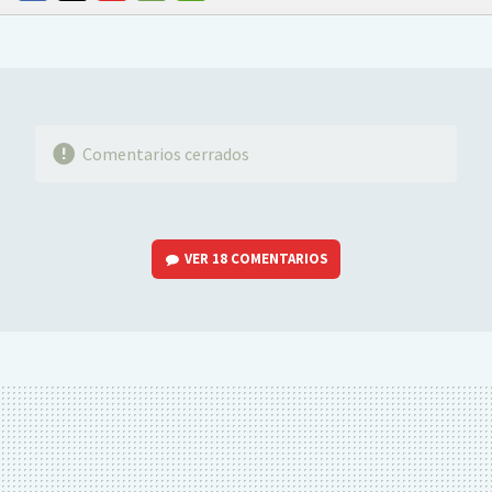
FACEBOOK
TWITTER
FLIPBOARD
E-
WHATSAPP
MAIL
Comentarios cerrados
VER
18 COMENTARIOS