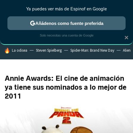
Ya puedes ver más de Espinof en Google
MENÚ
NUEVO
Añádenos como fuente preferida
CRÍTICA
ESTRENOS
REALITY
ANIME
RANKINGS CINE
RA
Solo necesitas una cuenta de Google
×
HOY SE HABLA DE
La odisea
Steven Spielberg
Spider-Man: Brand New Day
Alien
Annie Awards: El cine de animación
ya tiene sus nominados a lo mejor de
2011