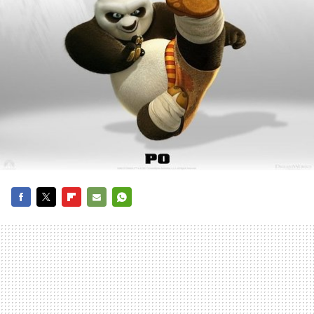
FACEBOOK
TWITTER
FLIPBOARD
E-
WHATSAPP
MAIL