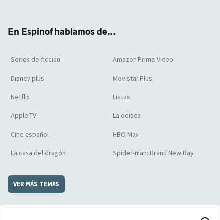
ter
boo
ube
agra
boar
k
m
d
En Espinof hablamos de...
Series de ficción
Amazon Prime Video
Disney plus
Movistar Plus
Netflix
Listas
Apple TV
La odisea
Cine español
HBO Max
La casa del dragón
Spider-man: Brand New Day
VER MÁS TEMAS