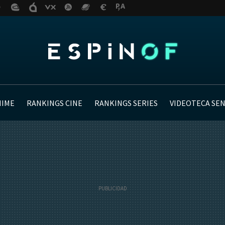
NIME
RANKINGS CINE
RANKINGS SERIES
VIDEOTECA SE