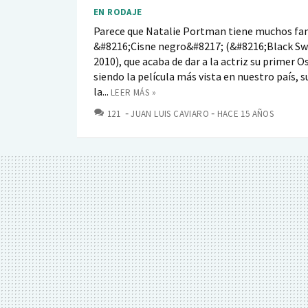
EN RODAJE
Parece que Natalie Portman tiene muchos fan
&#8216;Cisne negro&#8217; (&#8216;Black S
2010), que acaba de dar a la actriz su primer Os
siendo la película más vista en nuestro país, 
la...
LEER MÁS »
COMENTARIOS
121
JUAN LUIS CAVIARO
HACE 15 AÑOS