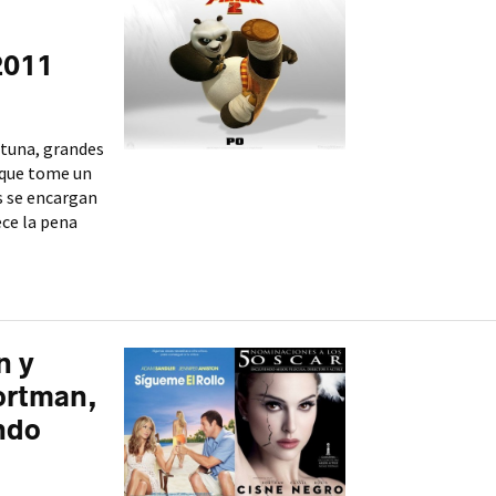
2011
rtuna, grandes
 que tome un
s se encargan
ece la pena
n y
ortman,
ndo