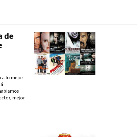
a de
e
 a lo mejor
tá
 habíamos
ector, mejor