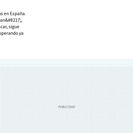
s en España.
wan&#8217;,
car, sigue
superando ya