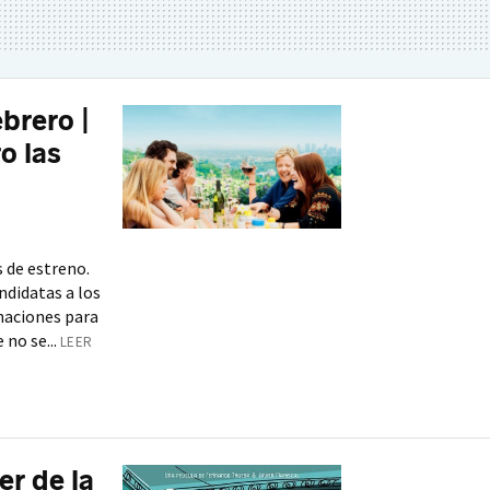
ebrero |
o las
 de estreno.
andidatas a los
naciones para
 no se...
LEER
ler de la