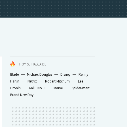
HOY SE HABLA DE
Blade
Michael Douglas
Disney
Renny
Harlin
Netflix
Robert Mitchum
Lee
Cronin
Kaiju No. 8
Marvel
Spider-man:
Brand New Day