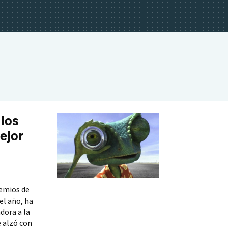
 los
ejor
remios de
el año, ha
ora a la
 alzó con