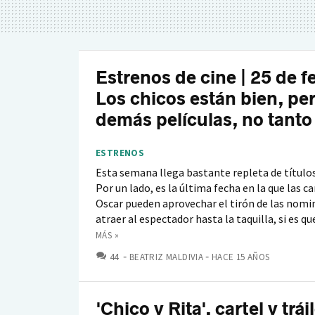
Estrenos de cine | 25 de f
Los chicos están bien, per
demás películas, no tanto
ESTRENOS
Esta semana llega bastante repleta de títulos
Por un lado, es la última fecha en la que las c
Oscar pueden aprovechar el tirón de las nomi
atraer al espectador hasta la taquilla, si es que
MÁS »
COMENTARIOS
44
BEATRIZ MALDIVIA
HACE 15 AÑOS
'Chico y Rita', cartel y trái