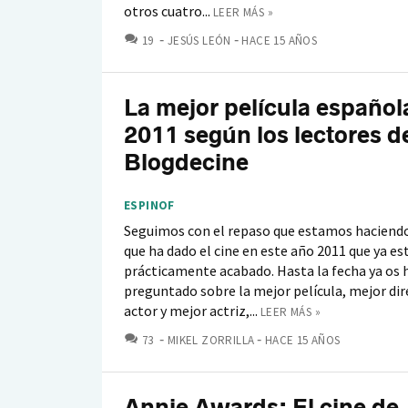
otros cuatro...
LEER MÁS »
COMENTARIOS
19
JESÚS LEÓN
HACE 15 AÑOS
La mejor película español
2011 según los lectores d
Blogdecine
ESPINOF
Seguimos con el repaso que estamos haciendo
que ha dado el cine en este año 2011 que ya es
prácticamente acabado. Hasta la fecha ya os
preguntado sobre la mejor película, mejor dir
actor y mejor actriz,...
LEER MÁS »
COMENTARIOS
73
MIKEL ZORRILLA
HACE 15 AÑOS
Annie Awards: El cine de