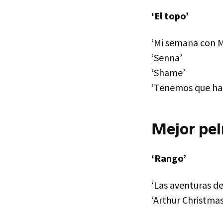
‘El topo’
‘Mi semana con M
‘Senna’
‘Shame’
‘Tenemos que hab
Mejor pel
‘Rango’
‘Las aventuras de
‘Arthur Christmas