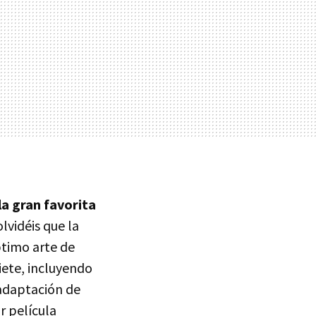
la gran favorita
lvidéis que la
timo arte de
iete, incluyendo
 adaptación de
r película