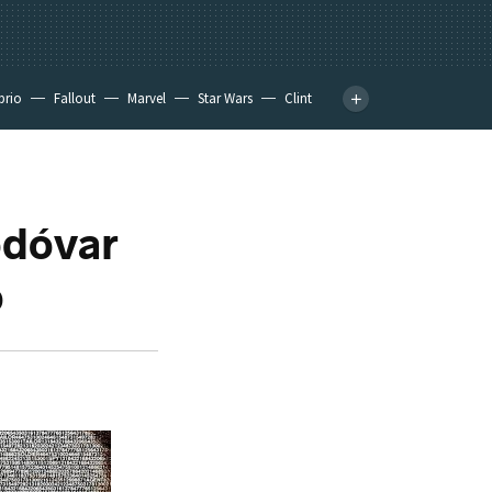
prio
Fallout
Marvel
Star Wars
Clint
odóvar
o