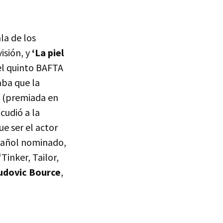
la de los
isión, y
‘La piel
 el quinto
BAFTA
aba que la
di (premiada en
cudió a la
e ser el actor
spañol nominado,
Tinker, Tailor,
udovic Bource
,