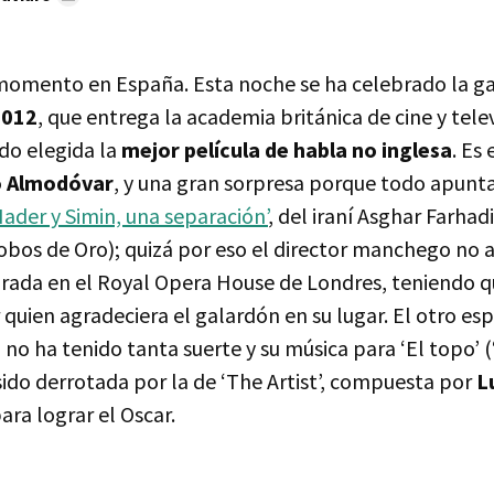
l momento en España. Esta noche se ha celebrado la ga
012
, que entrega la academia británica de cine y telev
do elegida la
mejor película de habla no inglesa
. Es
 Almodóvar
, y una gran sorpresa porque todo apunt
Nader y Simin, una separación’
, del iraní Asghar Farha
lobos de Oro); quizá por eso el director manchego no a
rada en el Royal Opera House de Londres, teniendo qu
 quien agradeciera el galardón en su lugar. El otro e
, no ha tenido tanta suerte y su música para ‘El topo’ (‘
 sido derrotada por la de ‘The Artist’, compuesta por
L
ara lograr el Oscar.