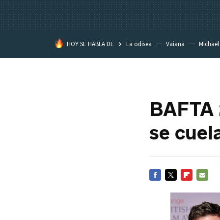
HOY SE HABLA DE
La odisea
Vaiana
Michael
Eastwood
BAFTA 2
se cuela
FACEBOOK
TWITTER
FLIPBOARD
E-
MAIL