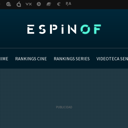
NIME
RANKINGS CINE
RANKINGS SERIES
VIDEOTECA SE