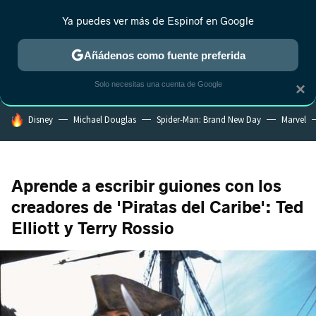
Ya puedes ver más de Espinof en Google
CRÍTICA
ESTRENOS
REALITY
ANIME
RANKINGS CINE
RA
Añádenos como fuente preferida
Solo necesitas una cuenta de Google
×
HOY SE HABLA DE
Disney
Michael Douglas
Spider-Man: Brand New Day
Marvel
Aprende a escribir guiones con los
creadores de 'Piratas del Caribe': Ted
Elliott y Terry Rossio