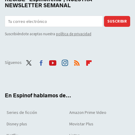
NEWSLETTER SEMANAL
SUSCRIBIR
Suscribiéndote aceptas nuestra
política de privacidad
Síguenos
Twit
Face
Yout
Inst
RSS
Flip
ter
boo
ube
agra
boar
k
m
d
En Espinof hablamos de...
Series de ficción
Amazon Prime Video
Disney plus
Movistar Plus