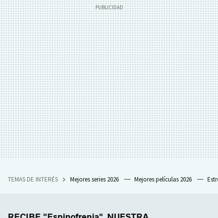
TEMAS DE INTERÉS
Mejores series 2026
Mejores películas 2026
Est
RECIBE "Espinofrenia", NUESTRA