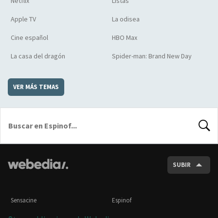
Netflix
Listas
Apple TV
La odisea
Cine español
HBO Max
La casa del dragón
Spider-man: Brand New Day
VER MÁS TEMAS
BUSCA
SUBIR
Sensacine
Espinof