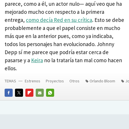
parece, como a él, un actor nulo— aquí veo que ha
mejorado mucho con respecto a la primera
entrega,
como decía Red en su crítica
. Esto se debe
probablemente a que el papel consiste en mucho
más que en la anterior pues, como ya indicaba,
todos los personajes han evolucionado. Johnny
Depp sí me parece que podría estar cerca de
pasarse y a
Keira
no la trataría tan mal como hacen
ellos.
TEMAS
Estrenos
Proyectos
Otros
Orlando Bloom
J
FACEBOOK
TWITTER
FLIPBOARD
E-
WHATSAPP
MAIL