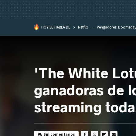
HOY SE HABLA DE
Netflix
Vengadores: Doomsda
Classroom
Spider-Man: Brand
'The White Lotu
ganadoras de 
streaming toda
Sin comentarios