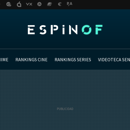
NIME
RANKINGS CINE
RANKINGS SERIES
VIDEOTECA SE