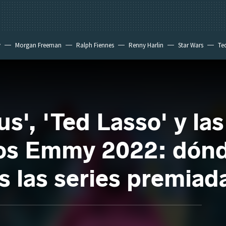
y
Morgan Freeman
Ralph Fiennes
Renny Harlin
Star Wars
Te
 New Day
s', 'Ted Lasso' y las
los Emmy 2022: dónd
s las series premiad