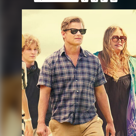
FACEBOOK
TWITTER
FLIPBOARD
E-
MAIL