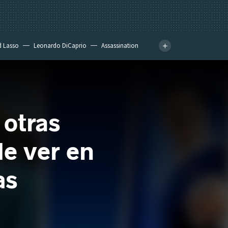
d Lasso
Leonardo DiCaprio
Assassination
 otras
e ver en
as