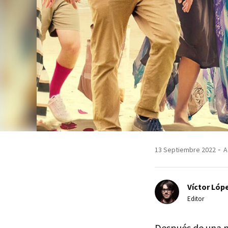
13 Septiembre 2022
A
Víctor Lópe
Editor
Después de una n