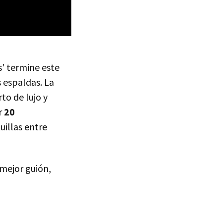
' termine este
s espaldas. La
to de lujo y
r
20
uillas entre
 mejor guión,