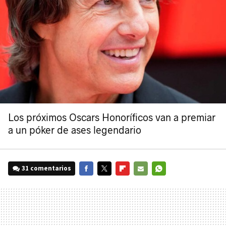
Los próximos Oscars Honoríficos van a premiar
a un póker de ases legendario
31 comentarios
FACEBOOK
TWITTER
FLIPBOARD
E-
WHATSAPP
MAIL