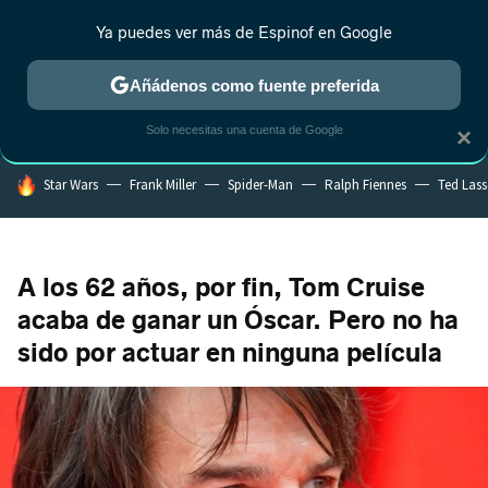
Ya puedes ver más de Espinof en Google
CRÍTICA
ESTRENOS
REALITY
ANIME
RANKINGS CINE
RA
Añádenos como fuente preferida
Solo necesitas una cuenta de Google
×
HOY SE HABLA DE
Star Wars
Frank Miller
Spider-Man
Ralph Fiennes
Ted Las
A los 62 años, por fin, Tom Cruise
acaba de ganar un Óscar. Pero no ha
sido por actuar en ninguna película