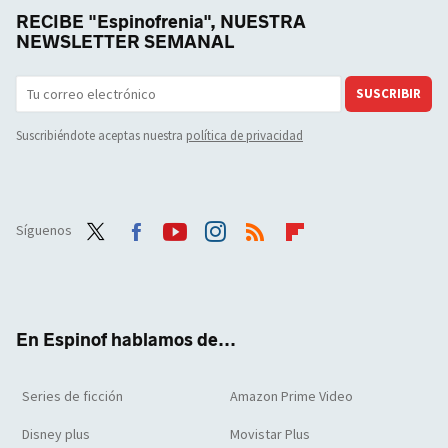
RECIBE "Espinofrenia", NUESTRA
NEWSLETTER SEMANAL
SUSCRIBIR
Suscribiéndote aceptas nuestra
política de privacidad
Síguenos
Twit
Face
Yout
Inst
RSS
Flip
ter
boo
ube
agra
boar
k
m
d
En Espinof hablamos de...
Series de ficción
Amazon Prime Video
Disney plus
Movistar Plus