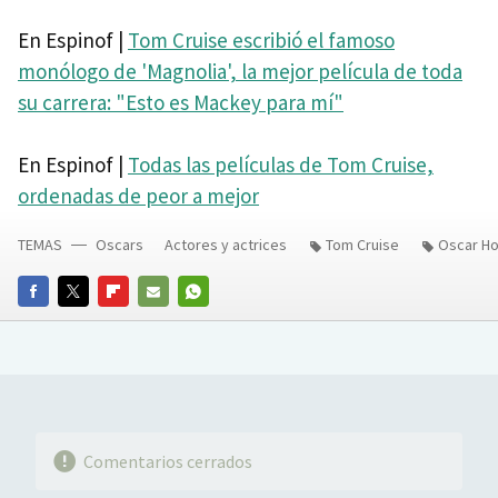
En Espinof |
Tom Cruise escribió el famoso
monólogo de 'Magnolia', la mejor película de toda
su carrera: "Esto es Mackey para mí"
En Espinof |
Todas las películas de Tom Cruise,
ordenadas de peor a mejor
TEMAS
Oscars
Actores y actrices
Tom Cruise
Oscar Ho
FACEBOOK
TWITTER
FLIPBOARD
E-
WHATSAPP
MAIL
Comentarios cerrados