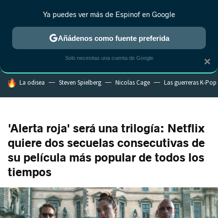
Ya puedes ver más de Espinof en Google
MENÚ
NUEVO
Añádenos como fuente preferida
CRÍTICA
ESTRENOS
REALITY
ANIME
RANKINGS CINE
RA
Solo necesitas una cuenta de Google
×
HOY SE HABLA DE
La odisea
Steven Spielberg
Nicolas Cage
Las guerreras K-Pop
'Alerta roja' será una trilogía: Netflix
quiere dos secuelas consecutivas de
su película más popular de todos los
tiempos