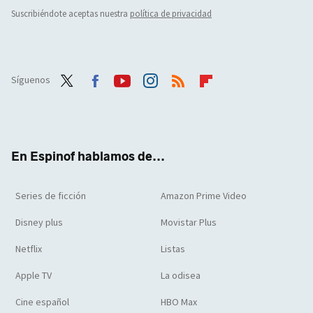
Suscribiéndote aceptas nuestra
política de privacidad
Síguenos
Twit
Face
Yout
Inst
RSS
Flip
ter
boo
ube
agra
boar
k
m
d
En Espinof hablamos de...
Series de ficción
Amazon Prime Video
Disney plus
Movistar Plus
Netflix
Listas
Apple TV
La odisea
Cine español
HBO Max