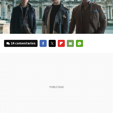
24 comentarios
FACEBOOK
TWITTER
FLIPBOARD
E-
WHATSAPP
MAIL