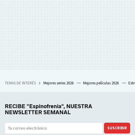
TEMAS DE INTERÉS
Mejores series 2026
Mejores películas 2026
Est
RECIBE "Espinofrenia", NUESTRA
NEWSLETTER SEMANAL
SUSCRIBIR