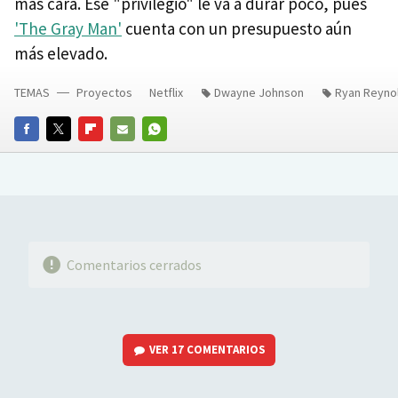
más cara. Ese "privilegio" le va a durar poco, pues
'The Gray Man'
cuenta con un presupuesto aún
más elevado.
TEMAS
Proyectos
Netflix
Dwayne Johnson
Ryan Reyno
FACEBOOK
TWITTER
FLIPBOARD
E-
WHATSAPP
MAIL
Comentarios cerrados
VER
17 COMENTARIOS