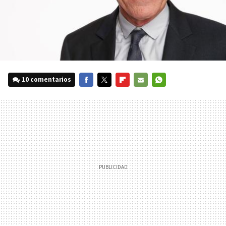
10 comentarios
FACEBOOK
TWITTER
FLIPBOARD
E-
WHATSAPP
MAIL