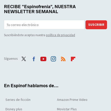
RECIBE "Espinofrenia", NUESTRA
NEWSLETTER SEMANAL
SUSCRIBIR
Suscribiéndote aceptas nuestra
política de privacidad
Síguenos
Twit
Face
Yout
Inst
RSS
Flip
ter
boo
ube
agra
boar
k
m
d
En Espinof hablamos de...
Series de ficción
Amazon Prime Video
Disney plus
Movistar Plus