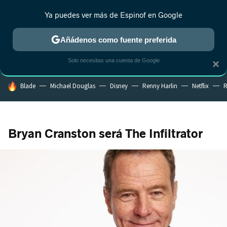
Ya puedes ver más de Espinof en Google
CRÍTICA
ESTRENOS
REALITY
ANIME
RANKINGS CINE
RA
Añádenos como fuente preferida
Solo necesitas una cuenta de Google
×
HOY SE HABLA DE
Blade
Michael Douglas
Disney
Renny Harlin
Netflix
R
Bryan Cranston será The Infiltrator