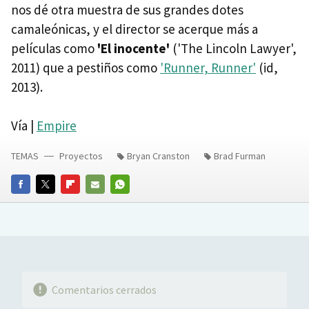
nos dé otra muestra de sus grandes dotes
camaleónicas, y el director se acerque más a
películas como
'El inocente'
('The Lincoln Lawyer',
2011) que a pestiños como
'Runner, Runner'
(id,
2013).
Vía |
Empire
TEMAS
Proyectos
Bryan Cranston
Brad Furman
FACEBOOK
TWITTER
FLIPBOARD
E-
WHATSAPP
MAIL
Comentarios cerrados