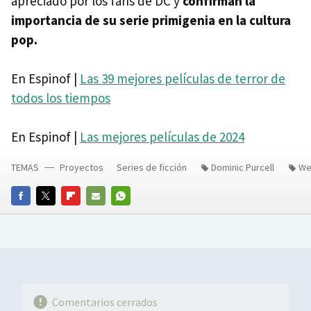
apreciado por los fans de DC y
confirman la
importancia de su serie primigenia en la cultura
pop.
En Espinof |
Las 39 mejores películas de terror de
todos los tiempos
En Espinof |
Las mejores películas de 2024
TEMAS
Proyectos
Series de ficción
Dominic Purcell
We
FACEBOOK
TWITTER
FLIPBOARD
E-
WHATSAPP
MAIL
Comentarios cerrados