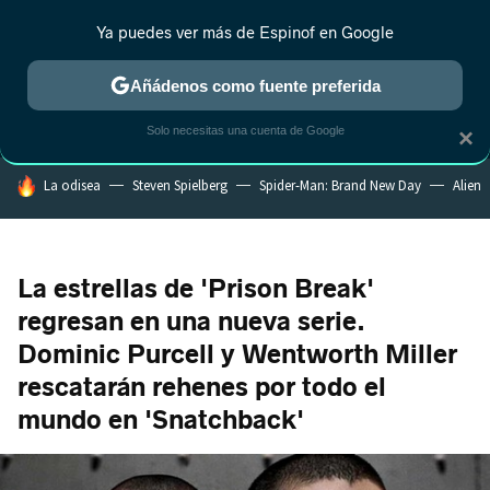
Ya puedes ver más de Espinof en Google
MENÚ
NUEVO
Añádenos como fuente preferida
CRÍTICA
ESTRENOS
REALITY
ANIME
RANKINGS CINE
RA
Solo necesitas una cuenta de Google
×
HOY SE HABLA DE
La odisea
Steven Spielberg
Spider-Man: Brand New Day
Alien
La estrellas de 'Prison Break'
regresan en una nueva serie.
Dominic Purcell y Wentworth Miller
rescatarán rehenes por todo el
mundo en 'Snatchback'