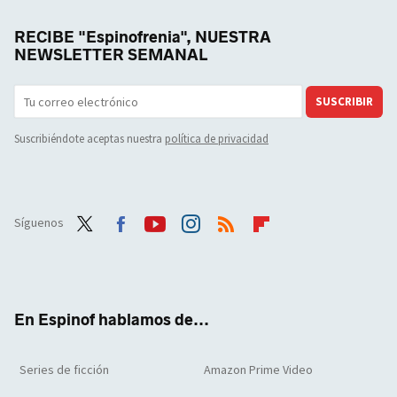
RECIBE "Espinofrenia", NUESTRA
NEWSLETTER SEMANAL
SUSCRIBIR
Suscribiéndote aceptas nuestra
política de privacidad
Síguenos
Twit
Face
Yout
Inst
RSS
Flip
ter
boo
ube
agra
boar
k
m
d
En Espinof hablamos de...
Series de ficción
Amazon Prime Video