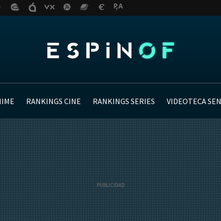
NIME
RANKINGS CINE
RANKINGS SERIES
VIDEOTECA SE