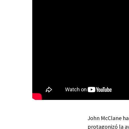
John McClane ha m
protagonizó la av