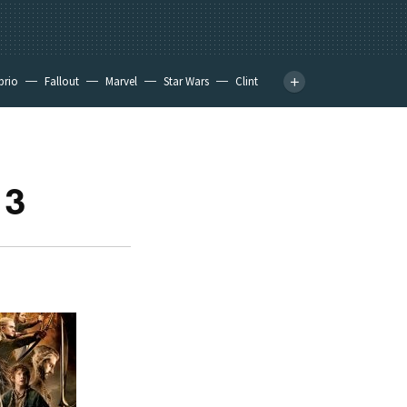
prio
Fallout
Marvel
Star Wars
Clint
13