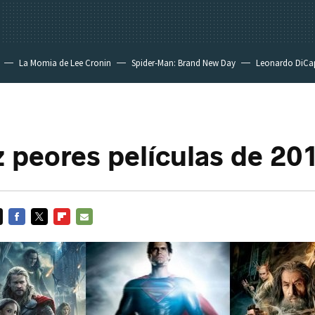
La Momia de Lee Cronin
Spider-Man: Brand New Day
Leonardo DiCa
z peores películas de 20
FACEBOOK
TWITTER
FLIPBOARD
E-
MAIL