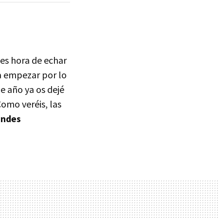
es hora de echar
a empezar por lo
e año ya os dejé
Como veréis, las
andes