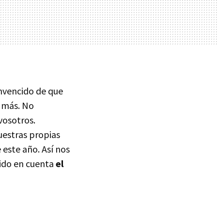
nvencido de que
e más. No
vosotros.
uestras propias
 este año. Así nos
ido en cuenta
el