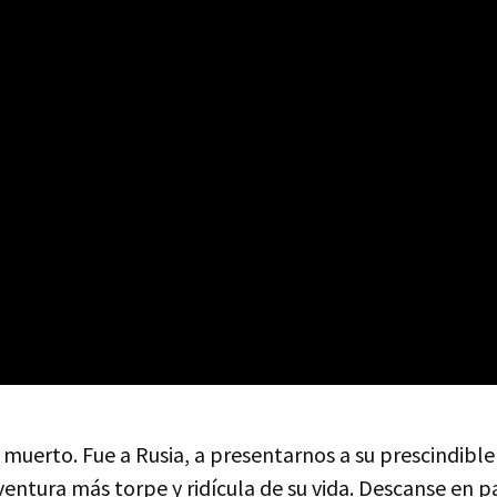
uerto. Fue a Rusia, a presentarnos a su prescindible h
entura más torpe y ridícula de su vida. Descanse en p