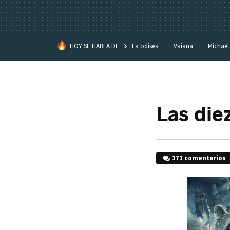
HOY SE HABLA DE
La odisea
Vaiana
Michael
Eastwood
Las die
171 comentarios