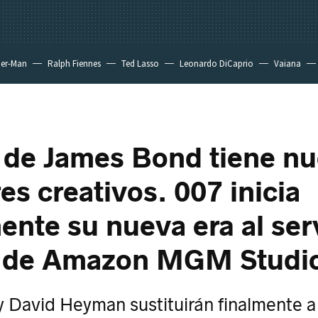
der-Man
Ralph Fiennes
Ted Lasso
Leonardo DiCaprio
Vaiana
 de James Bond tiene n
es creativos. 007 inicia
mente su nueva era al ser
o de Amazon MGM Studi
 David Heyman sustituirán finalmente a