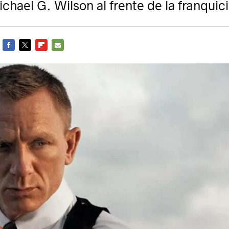
chael G. Wilson al frente de la franquic
FACEBOOK
TWITTER
FLIPBOARD
E-
MAIL