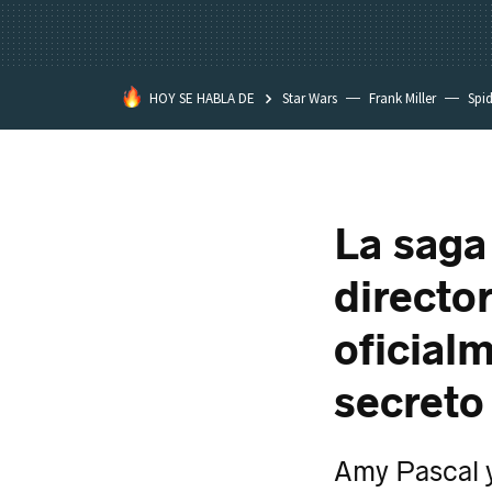
HOY SE HABLA DE
Star Wars
Frank Miller
Spi
La saga
director
oficial
secret
Amy Pascal y