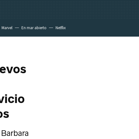
Marvel
En mar abierto
Netflix
uevos
vicio
os
 Barbara