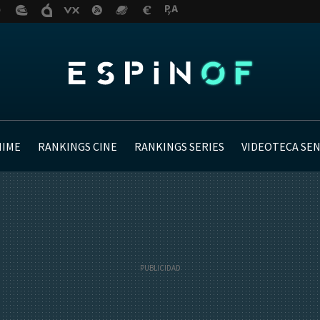
NIME
RANKINGS CINE
RANKINGS SERIES
VIDEOTECA SE