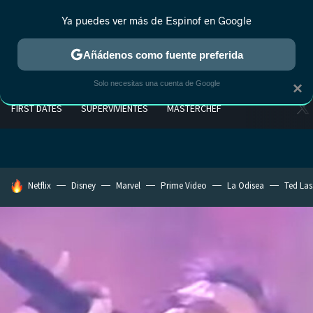
Ya puedes ver más de Espinof en Google
Añádenos como fuente preferida
Solo necesitas una cuenta de Google
×
FIRST DATES
SUPERVIVIENTES
MASTERCHEF
HOY SE HABLA DE
Netflix
Disney
Marvel
Prime Video
La Odisea
Ted La