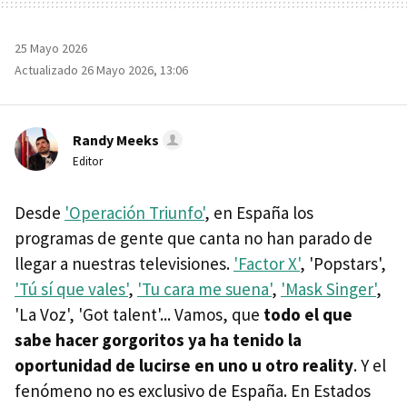
25 Mayo 2026
Actualizado 26 Mayo 2026, 13:06
Randy Meeks
Editor
Desde
'Operación Triunfo'
, en España los
programas de gente que canta no han parado de
llegar a nuestras televisiones.
'Factor X'
, 'Popstars',
'Tú sí que vales'
,
'Tu cara me suena'
,
'Mask Singer'
,
'La Voz', 'Got talent'... Vamos, que
todo el que
sabe hacer gorgoritos ya ha tenido la
oportunidad de lucirse en uno u otro reality
. Y el
fenómeno no es exclusivo de España. En Estados