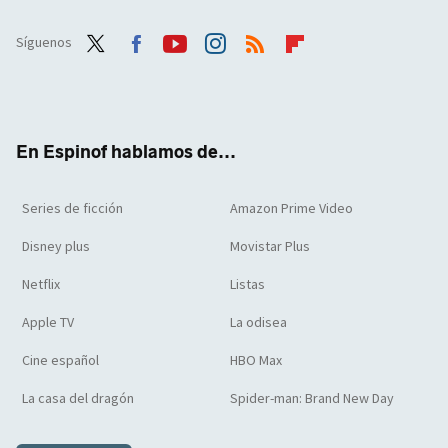
Síguenos
Twit
Face
Yout
Inst
RSS
Flip
ter
boo
ube
agra
boar
k
m
d
En Espinof hablamos de...
Series de ficción
Amazon Prime Video
Disney plus
Movistar Plus
Netflix
Listas
Apple TV
La odisea
Cine español
HBO Max
La casa del dragón
Spider-man: Brand New Day