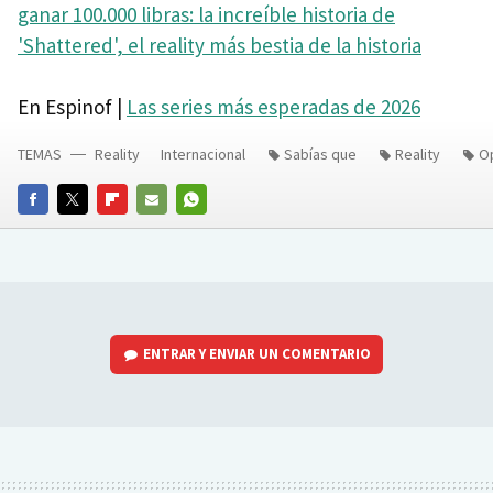
ganar 100.000 libras: la increíble historia de
'Shattered', el reality más bestia de la historia
En Espinof |
Las series más esperadas de 2026
TEMAS
Reality
Internacional
Sabías que
Reality
Op
FACEBOOK
TWITTER
FLIPBOARD
E-
WHATSAPP
MAIL
ENTRAR Y ENVIAR UN COMENTARIO