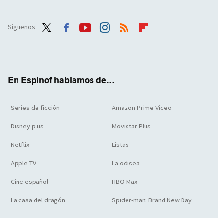
Síguenos
Twit
Face
Yout
Inst
RSS
Flip
ter
boo
ube
agra
boar
k
m
d
En Espinof hablamos de...
Series de ficción
Amazon Prime Video
Disney plus
Movistar Plus
Netflix
Listas
Apple TV
La odisea
Cine español
HBO Max
La casa del dragón
Spider-man: Brand New Day