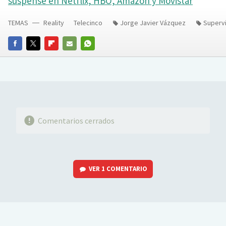
suspense en Netflix, HBO, Amazon y Movistar
TEMAS
Reality
Telecinco
Jorge Javier Vázquez
Superv
FACEBOOK
TWITTER
FLIPBOARD
E-
WHATSAPP
MAIL
Comentarios cerrados
VER
1 COMENTARIO