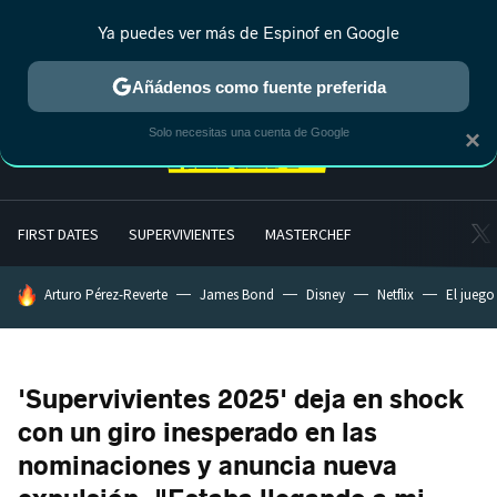
Ya puedes ver más de Espinof en Google
MENÚ
NUEVO
Añádenos como fuente preferida
Solo necesitas una cuenta de Google
×
FIRST DATES
SUPERVIVIENTES
MASTERCHEF
HOY SE HABLA DE
Arturo Pérez-Reverte
James Bond
Disney
Netflix
El juego
'Supervivientes 2025' deja en shock
con un giro inesperado en las
nominaciones y anuncia nueva