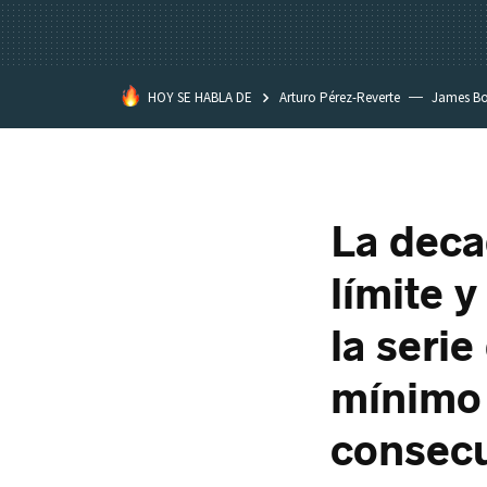
HOY SE HABLA DE
Arturo Pérez-Reverte
James B
La deca
límite 
la seri
mínimo 
consecu