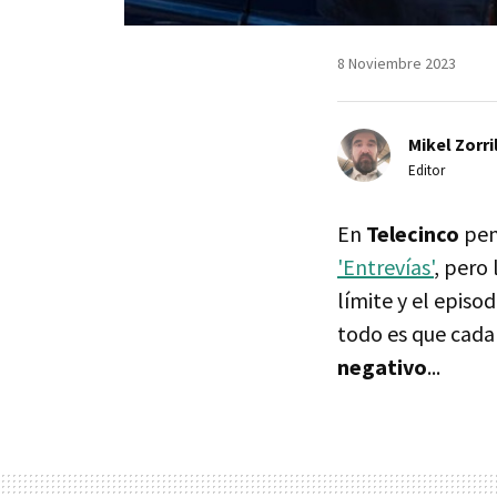
8 Noviembre 2023
Mikel Zorri
Editor
En
Telecinco
pen
'Entrevías'
, pero 
límite y el episo
todo es que cada
negativo
...