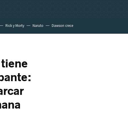
Rick y Morty
Naruto
Dawson crece
 tiene
pante:
arcar
mana