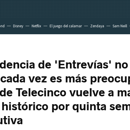
ond
Disney
Netflix
El juego del calamar
Zendaya
Sam Neill
dencia de 'Entrevías' no
y cada vez es más preocu
e de Telecinco vuelve a m
histórico por quinta se
tiva