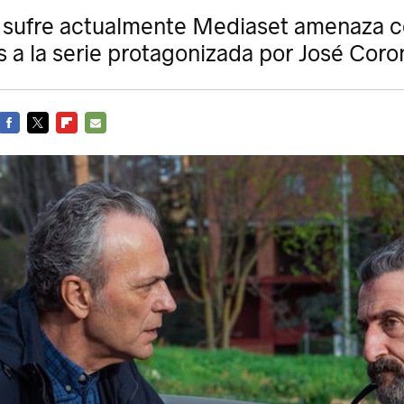
e sufre actualmente Mediaset amenaza c
 a la serie protagonizada por José Cor
FACEBOOK
TWITTER
FLIPBOARD
E-
MAIL