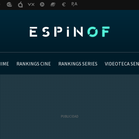
NIME
RANKINGS CINE
RANKINGS SERIES
VIDEOTECA SE