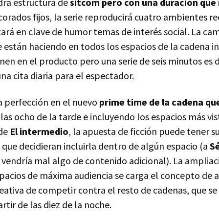
rá estructura de
sitcom pero con una duración que 
corados fijos, la serie reproducirá cuatro ambientes r
tará en clave de humor temas de interés social. La c
 están haciendo en todos los espacios de la cadena in
nen en el producto pero una serie de seis minutos es di
a cita diaria para el espectador.
a perfección en el nuevo
prime time de la cadena qu
as ocho de la tarde e incluyendo los espacios más visto
 de
El intermedio
, la apuesta de ficción puede tener s
 que decidieran incluirla dentro de algún espacio (a
Sé
 vendría mal algo de contenido adicional). La amplia
spacios de máxima audiencia se carga el concepto de 
eativa de competir contra el resto de cadenas, que s
rtir de las diez de la noche.