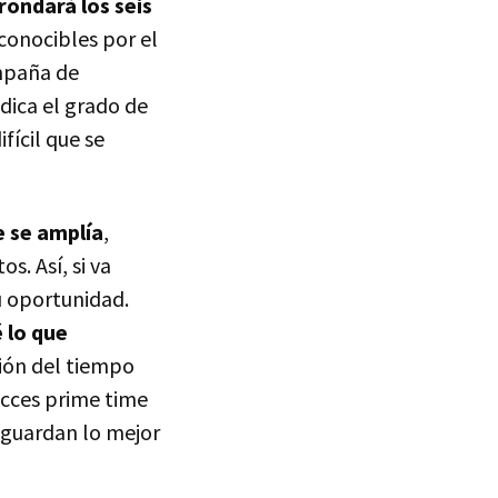
rondará los seis
econocibles por el
ampaña de
dica el grado de
fícil que se
e se amplía
,
s. Así, si va
u oportunidad.
 lo que
ción del tiempo
acces prime time
e guardan lo mejor