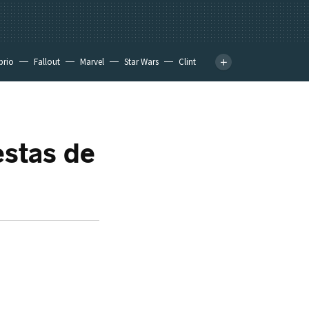
prio
Fallout
Marvel
Star Wars
Clint
estas de