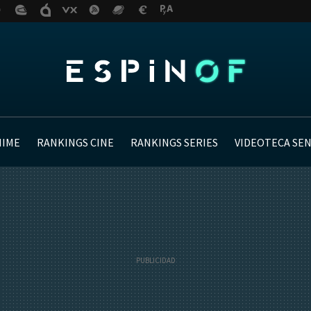
NIME
RANKINGS CINE
RANKINGS SERIES
VIDEOTECA SE