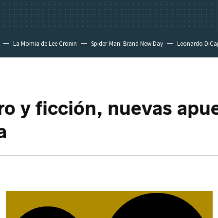
La Momia de Lee Cronin
Spider-Man: Brand New Day
Leonardo DiCa
ro y ficción, nuevas apu
a