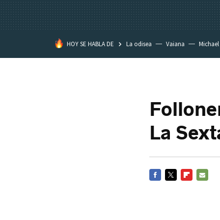
HOY SE HABLA DE
La odisea
Vaiana
Michael
Eastwood
Follone
La Sext
FACEBOOK
TWITTER
FLIPBOARD
E-
MAIL