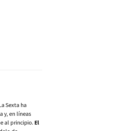
La Sexta ha
 y, en líneas
e al principio.
El