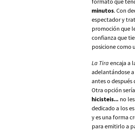
formato que tend
minutos
. Con de
espectador y tra
promoción que le
confianza que tie
posicione como un
La Tira
encaja a l
adelantándose a l
antes o después
Otra opción sería
hicisteis...
no les
dedicado a los e
y es una forma cr
para emitirlo a pa