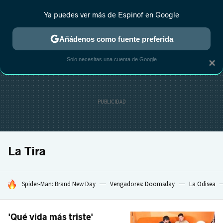
Ya puedes ver más de Espinof en Google
CRÍTICA
ESTRENOS
REALITY
ANIME
RANKINGS CINE
RA
Añádenos como fuente preferida
Solo necesitas una cuenta de Google
×
La Tira
HOY SE HABLA DE
Spider-Man: Brand New Day
Vengadores: Doomsday
La Odisea
'Qué vida más triste'