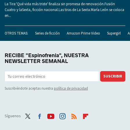
La Tira:'Qué vida más triste' finaliza sin promesa de renovación.Fusión
Cuatro y laSexta, ficción nacional.Las tiras de La Sexta.María León se coloca
en...
OTROS TEMAS:
Series de ficción
Amazon Prime Video
Supergirl
A
RECIBE "Espinofrenia", NUESTRA
NEWSLETTER SEMANAL
SUSCRIBIR
Suscribiéndote aceptas nuestra
política de privacidad
Síguenos
Twit
Face
Yout
Inst
RSS
Flip