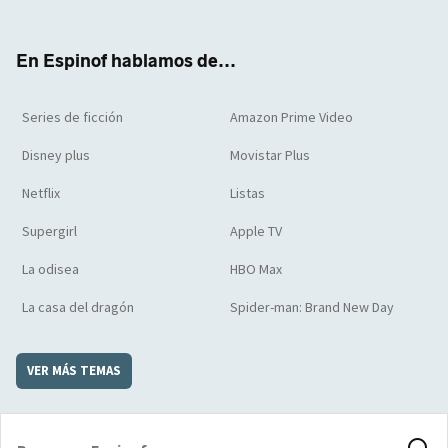
ter
boo
ube
agra
boar
k
m
d
En Espinof hablamos de...
Series de ficción
Amazon Prime Video
Disney plus
Movistar Plus
Netflix
Listas
Supergirl
Apple TV
La odisea
HBO Max
La casa del dragón
Spider-man: Brand New Day
VER MÁS TEMAS